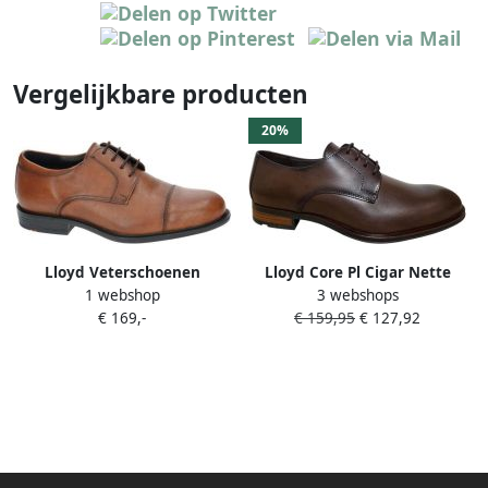
Vergelijkbare producten
20%
Lloyd Veterschoenen
Lloyd Core Pl Cigar Nette
1 webshop
3 webshops
Veterschoenen Bruin Leer
€ 169,-
€ 159,95
€ 127,92
Heren Smal F Bruin