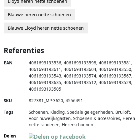
Lloyd heren nette schoenen
Blauwe heren nette schoenen
Blauwe Lloyd heren nette schoenen
Referenties
EAN
4061693193536
,
4061693193598
,
4061693193581
,
4061693193611
,
4061693193604
,
4061693193550
,
4061693193543
,
4061693193574
,
4061693193567
,
4061693193635
,
4061693193512
,
4061693193529
,
4061693193505
SKU
827381_MP-3620
,
4556491
Tags
Schoenen, Kleding, Speciale gelegenheden, Bruiloft,
Voor huwelijksgasten, Schoenen & accessoires, Heren
nette schoenen, Herenschoenen
Delen