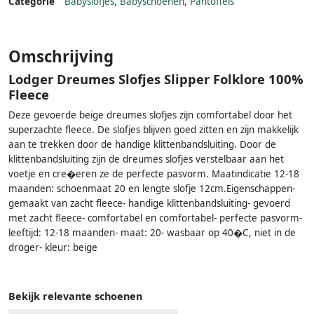
Categorie
Babyslofjes
,
Babyschoenen
,
Pantoffels
Omschrijving
Lodger Dreumes Slofjes Slipper Folklore 100%
Fleece
Deze gevoerde beige dreumes slofjes zijn comfortabel door het
superzachte fleece. De slofjes blijven goed zitten en zijn makkelijk
aan te trekken door de handige klittenbandsluiting. Door de
klittenbandsluiting zijn de dreumes slofjes verstelbaar aan het
voetje en cre�eren ze de perfecte pasvorm. Maatindicatie 12-18
maanden: schoenmaat 20 en lengte slofje 12cm.Eigenschappen-
gemaakt van zacht fleece- handige klittenbandsluiting- gevoerd
met zacht fleece- comfortabel en comfortabel- perfecte pasvorm-
leeftijd: 12-18 maanden- maat: 20- wasbaar op 40�C, niet in de
droger- kleur: beige
Bekijk relevante schoenen