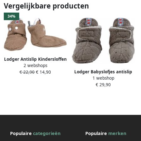
Vergelijkbare producten
34%
Lodger Antislip Kindersloffen
2 webshops
17 Beige Katoen
Lodger Babyslofjes antislip
€ 22,90
€ 14,90
Drukknoopsluiting 6-12
1 webshop
Blijven zitten Fleece 12-18M
Luchtig Slipper Ciumbelle
€ 29,90
Bruin
Populaire
categorieën
Populaire
merken