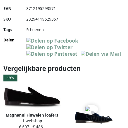
EAN
8712195293571
SKU
23294119529357
Tags
Schoenen
Delen
Vergelijkbare producten
19%
Magnanni Fluwelen loafers
1 webshop
Zwart
€ 607,-
€ 486,-