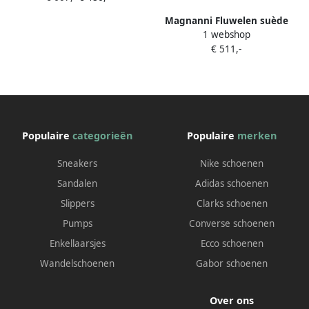
Magnanni Fluwelen suède
1 webshop
loafers Blauw
€ 511,-
Populaire
categorieën
Populaire
merken
Sneakers
Nike schoenen
Sandalen
Adidas schoenen
Slippers
Clarks schoenen
Pumps
Converse schoenen
Enkellaarsjes
Ecco schoenen
Wandelschoenen
Gabor schoenen
Over ons