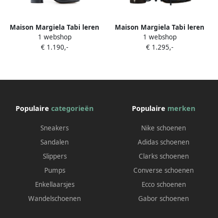
Maison Margiela Tabi leren
Maison Margiela Tabi leren
1 webshop
1 webshop
enkellaarzen Zwart
enkellaarzen Zwart
€ 1.190,-
€ 1.295,-
Populaire
categorieën
Populaire
merken
Sneakers
Nike schoenen
Sandalen
Adidas schoenen
Slippers
Clarks schoenen
Pumps
Converse schoenen
Enkellaarsjes
Ecco schoenen
Wandelschoenen
Gabor schoenen