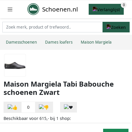
Schoenen.nl
Damesschoenen
Dames loafers
Maison Margiela
Maison Margiela Tabi Babouche
schoenen Zwart
0
Beschikbaar voor
bij
shop:
615,-
1