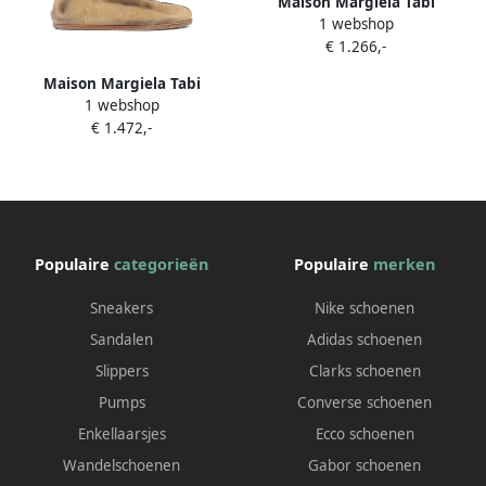
Maison Margiela Tabi
1 webshop
babouche Bruin
€ 1.266,-
Maison Margiela Tabi
1 webshop
Babouche loafers met split
€ 1.472,-
Beige
Populaire
categorieën
Populaire
merken
Sneakers
Nike schoenen
Sandalen
Adidas schoenen
Slippers
Clarks schoenen
Pumps
Converse schoenen
Enkellaarsjes
Ecco schoenen
Wandelschoenen
Gabor schoenen