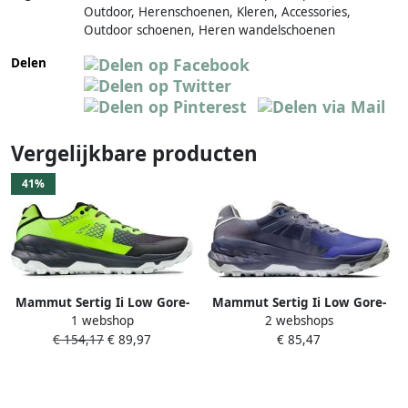
Outdoor, Herenschoenen, Kleren, Accessories,
Outdoor schoenen, Heren wandelschoenen
Delen
Vergelijkbare producten
41%
Mammut Sertig Ii Low Gore-
Mammut Sertig Ii Low Gore-
1 webshop
2 webshops
tex Wandelschoenen Groen
tex Wandelschoenen Blauw 2
€ 154,17
€ 89,97
€ 85,47
Zwart 2 3 Man
3 Man