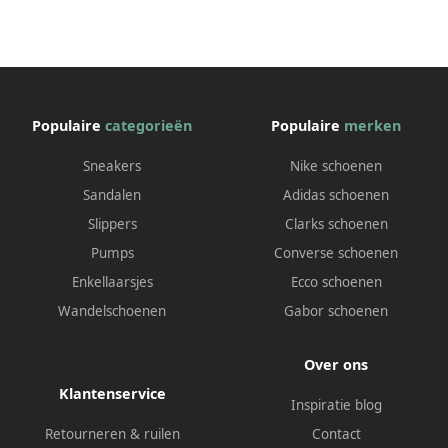
Populaire
categorieën
Populaire
merken
Sneakers
Nike schoenen
Sandalen
Adidas schoenen
Slippers
Clarks schoenen
Pumps
Converse schoenen
Enkellaarsjes
Ecco schoenen
Wandelschoenen
Gabor schoenen
Over ons
Klantenservice
Inspiratie blog
Retourneren & ruilen
Contact