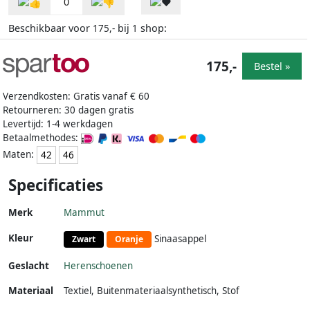
0
Beschikbaar voor
bij
shop:
175,-
1
175,-
Bestel »
Verzendkosten: Gratis vanaf € 60
Retourneren: 30 dagen gratis
Levertijd: 1-4 werkdagen
Betaalmethodes:
Maten:
42
46
Specificaties
Merk
Mammut
Kleur
Sinaasappel
Zwart
Oranje
Geslacht
Herenschoenen
Materiaal
Textiel
,
Buitenmateriaalsynthetisch
,
Stof