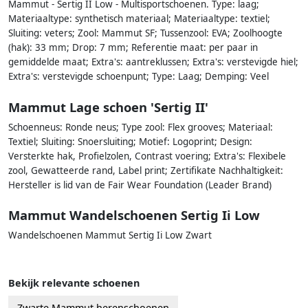
Mammut - Sertig II Low - Multisportschoenen. Type: laag;
Materiaaltype: synthetisch materiaal; Materiaaltype: textiel;
Sluiting: veters; Zool: Mammut SF; Tussenzool: EVA; Zoolhoogte
(hak): 33 mm; Drop: 7 mm; Referentie maat: per paar in
gemiddelde maat; Extra's: aantreklussen; Extra's: verstevigde hiel;
Extra's: verstevigde schoenpunt; Type: Laag; Demping: Veel
Mammut Lage schoen 'Sertig II'
Schoenneus: Ronde neus; Type zool: Flex grooves; Materiaal:
Textiel; Sluiting: Snoersluiting; Motief: Logoprint; Design:
Versterkte hak, Profielzolen, Contrast voering; Extra's: Flexibele
zool, Gewatteerde rand, Label print; Zertifikate Nachhaltigkeit:
Hersteller is lid van de Fair Wear Foundation (Leader Brand)
Mammut Wandelschoenen Sertig Ii Low
Wandelschoenen Mammut Sertig Ii Low Zwart
Bekijk relevante schoenen
Zwarte Mammut herenschoenen