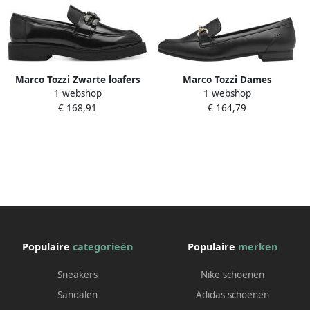
Marco Tozzi Zwarte loafers
Marco Tozzi Dames
1 webshop
1 webshop
voor vrouwen
Instappers 2-24213-41 085 F-
€ 168,91
€ 164,79
breedte
Populaire
categorieën
Populaire
merken
Sneakers
Nike schoenen
Sandalen
Adidas schoenen