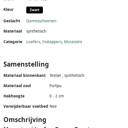
Kleur
Zwart
Geslacht
Damesschoenen
Materiaal
synthetisch
Categorie
Loafers
,
Instappers
,
Mocassins
Samenstelling
Materiaal binnenkant
Textiel , synthetisch
Materiaal zool
Pu/tpu
Hakhoogte
0 - 2 cm
Verwijderbaar voetbed
Nee
Omschrijving