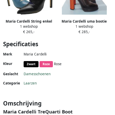
Maria Cardelli String enkel
Maria Cardelli uma bootie
1 webshop
1 webshop
laarzen Black
€ 265,-
€ 285,-
Specificaties
Merk
Maria Cardelli
Kleur
Rose
Zwart
Roze
Geslacht
Damesschoenen
Categorie
Laarzen
Omschrijving
Maria Cardelli TreQuarti Boot