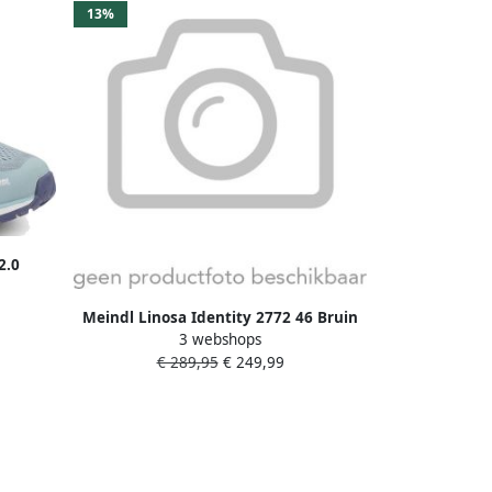
13%
2.0
ichte
uamarin
Meindl Linosa Identity 2772 46 Bruin
3 webshops
Goretex BergWandelschoen Bruin
€ 289,95
€ 249,99