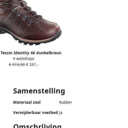
 Tessin Identity 46 dunkelbraun
4 webshops
nen Wandelschoenen Halfhoge
€ 319,90
€ 261,-
schoenen
Samenstelling
Materiaal zool
Rubber
Verwijderbaar voetbed
Ja
Omschrijving