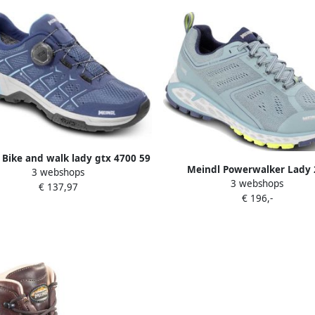
 Bike and walk lady gtx 4700 59
Meindl Powerwalker Lady 
3 webshops
Graphit tuerkis
3 webshops
Wandelschoen Dames waterd
€ 137,97
€ 196,-
lage wandelschoenen Jeans Aq