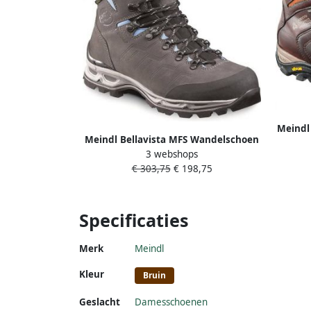
Meindl
Meindl Bellavista MFS Wandelschoen
Schoe
3 webshops
Dames waterdichte mid
€ 303,75
€ 198,75
wandelschoenen anthrazit azur
Specificaties
Merk
Meindl
Kleur
Bruin
Geslacht
Damesschoenen