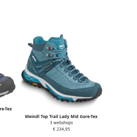
re-Tex
ichte
Meindl Top Trail Lady Mid Gore-Tex
TRkis
3 webshops
Wandelschoen Dames waterdichte mid
€ 234,95
wandelschoenen Türkis