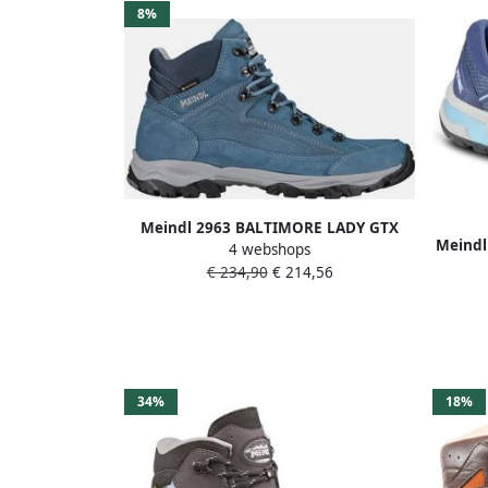
8%
Meindl 2963 BALTIMORE LADY GTX
Meindl
4 webshops
Volwassenen Dames
€ 234,90
€ 214,56
wandelschoenenHalf-hoge
schoenenWandelschoenen Blauw
34%
18%