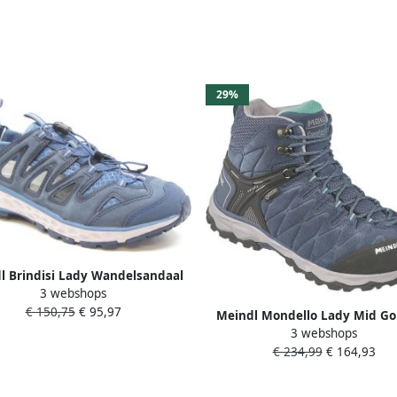
29%
l Brindisi Lady Wandelsandaal
3 webshops
s leren lage wandelschoenen
€ 150,75
€ 95,97
Jeans Hellblau
Meindl Mondello Lady Mid Go
3 webshops
Wandelschoen Dames waterd
€ 234,99
€ 164,93
lage wandelschoenen Jeans 