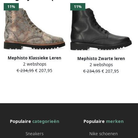
11%
11%
Mephisto Klassieke Leren
Mephisto Zwarte leren
2 webshops
Enkellaars voor Dames
2 webshops
enkellaars voor dames
€ 234,95
€ 207,95
€ 234,95
€ 207,95
Populaire
categorieën
Populaire
merken
Sneakers
Nike schoenen