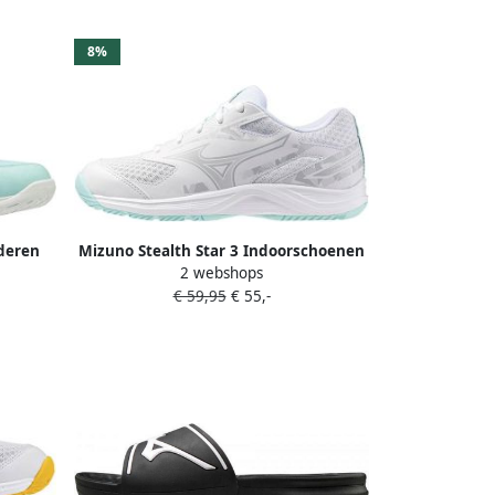
8%
nderen
Mizuno Stealth Star 3 Indoorschoenen
2 webshops
JR Wit
€ 59,95
€ 55,-