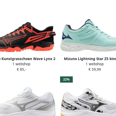
 Kunstgrasschoen Wave Lynx 2
Mizuno Lightning Star Z5 ki
1 webshop
1 webshop
Junior
Lichtblauw
€ 85,-
€ 59,99
22%