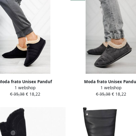
Moda frato Unisex Panduf
Moda frato Unisex Pandu
1 webshop
1 webshop
schoenen Huislaarzen Wollen
Huisschoenen Huislaarzen W
€ 35,38
€ 18,22
€ 35,38
€ 18,22
aarzen Antislipbasis Zwart
Laarzen Antislipbasis -Gri