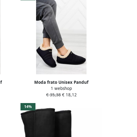
f
Moda frato Unisex Panduf
1 webshop
ollen
Huisschoenen Huislaarzen Wollen
€ 35,38
€ 18,12
js
Laarzen Antislipbasis -Bruinen
14%