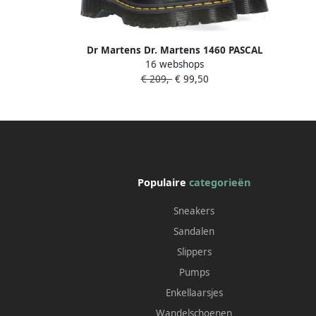
Dr Martens Dr. Martens 1460 PASCAL
16 webshops
BLACK VIRGINIA Volwassenen
€ 209,-
€ 99,50
VeterlaarzenHalf hoge schoenen Kleur
Zwart
Populaire
categorieën
Sneakers
Sandalen
Slippers
Pumps
Enkellaarsjes
Wandelschoenen