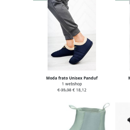
Moda frato Unisex Panduf
1 webshop
Huisschoenen Huislaarzen Wollen
Huis
€ 35,38
€ 18,12
Laarzen Antislipbasis Marineblauw
L