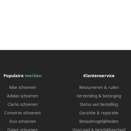
Populaire
merken
Klantenservice
Nike schoenen
Retourneren & ruilen
Adidas schoenen
Verzending & bezorging
Clarks schoenen
Status van bestelling
Converse schoenen
Garantie & reparatie
Ecco schoenen
Betaalmogelijkheden
Gabor schoenen
Voorraad & beschikbaarheid