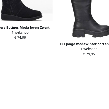
ers Botines Moda Joven Zwart
1 webshop
Dames
€ 74,99
XTI Jonge modeWinterlaarzen
1 webshop
Dames
€ 79,95