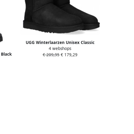
UGG Winterlaarzen Unisex Classic
4 webshops
Short 2 laarzen instap laarzen in
 Black
€ 209,95
€ 179,29
klassiek ontwerp