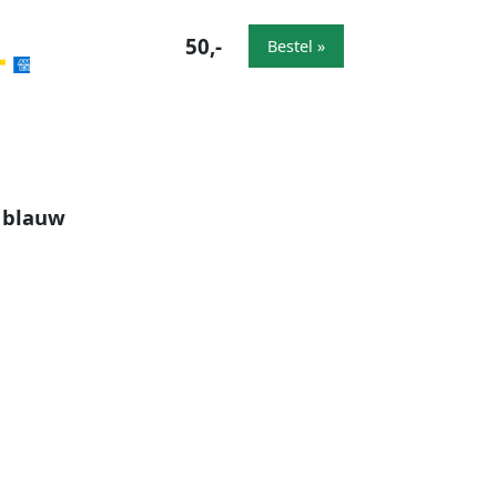
50,-
Bestel »
t blauw