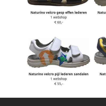
Naturino velcro gesp effen lederen
Natur
1 webshop
sandalen Stream Dk bruin
€ 60,-
Naturino velcro pijl lederen sandalen
Natu
1 webshop
Havasu wit
€ 55,-