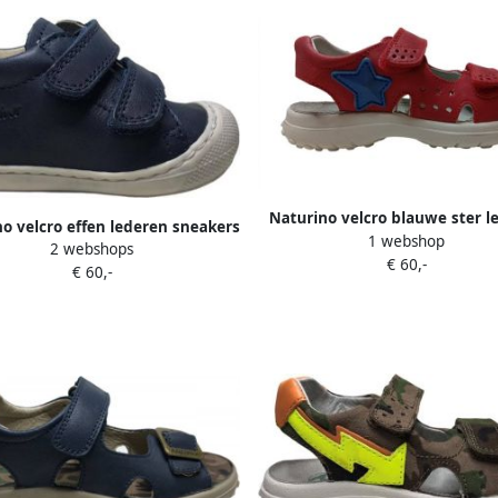
Naturino velcro blauwe ster l
o velcro effen lederen sneakers
1 webshop
sandalen Dock rood
2 webshops
Cocoon navy
€ 60,-
€ 60,-