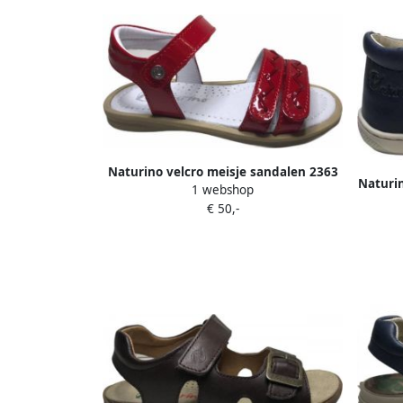
Naturino velcro meisje sandalen 2363
Naturin
1 webshop
lak rood
€ 50,-