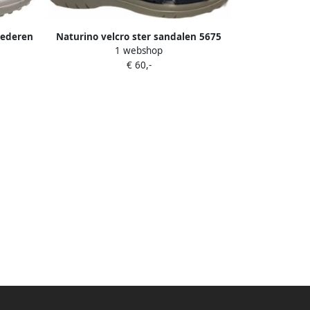
 lederen
Naturino velcro ster sandalen 5675
1 webshop
roen Mt
navy
€ 60,-