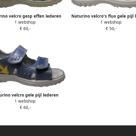
ino velcro gesp effen lederen
Naturino velcro's fluo gele pijl
1 webshop
1 webshop
sandalen Land navy
sandalen Kahiwa camouflage g
€ 60,-
€ 50,-
24
rino velcro gele pijl lederen
1 webshop
sandalen Wharf blauw
€ 60,-