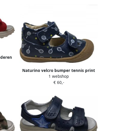
ederen
Naturino velcro bumper tennis print
1 webshop
gesloten lederen sandalen Puffy navy
€ 60,-