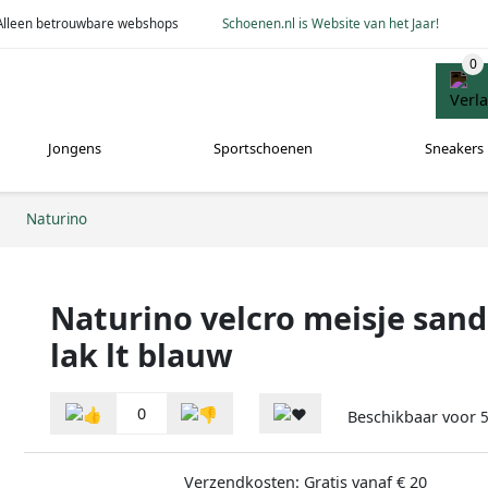
Alleen betrouwbare webshops
Schoenen.nl is Website van het Jaar!
Jongens
Sportschoenen
Sneakers
Naturino
Naturino velcro meisje sand
lak lt blauw
0
Beschikbaar voor
5
Verzendkosten: Gratis vanaf € 20