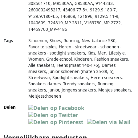
308561710
,
MR530AA
,
GR530AA
,
9144233
,
2600002495217
,
43406-77-5+
,
9129.9.180-7
,
9129.9.180-4.5
,
146868
,
121896
,
9129.5.11-9
,
1040609
,
724819_MP-2811
,
V169780_MP-2722
,
14459700_MP-4186
Tags
Schoenen, Shoes, Running, New balance 530,
Favorite styles, Heren - streetwear - schoenen -
sneakers - spotlight sneakers, Kids, Men, Lifestyle,
Women, Grade-school, Kinderen, Fashion sneakers,
Alle sneakers, Teens (maat 140-176), Dames
sneakers, Junior schoenen (maten 35-38, 5),
Streetwear, Spotlight sneakers, Heren sneakers,
Sneakers dames, Trendy sneakers, Running
sneakers, Junior, Jongens sneakers, Meisjes sneakers,
Meisjesschoenen
Delen
Vergelijkbare producten