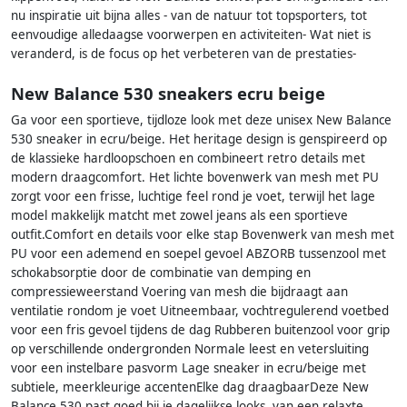
nu inspiratie uit bijna alles - van de natuur tot topsporters, tot
eenvoudige alledaagse voorwerpen en activiteiten- Wat niet is
veranderd, is de focus op het verbeteren van de prestaties-
New Balance 530 sneakers ecru beige
Ga voor een sportieve, tijdloze look met deze unisex New Balance
530 sneaker in ecru/beige. Het heritage design is genspireerd op
de klassieke hardloopschoen en combineert retro details met
modern draagcomfort. Het lichte bovenwerk van mesh met PU
zorgt voor een frisse, luchtige feel rond je voet, terwijl het lage
model makkelijk matcht met zowel jeans als een sportieve
outfit.Comfort en details voor elke stap Bovenwerk van mesh met
PU voor een ademend en soepel gevoel ABZORB tussenzool met
schokabsorptie door de combinatie van demping en
compressieweerstand Voering van mesh die bijdraagt aan
ventilatie rondom je voet Uitneembaar, vochtregulerend voetbed
voor een fris gevoel tijdens de dag Rubberen buitenzool voor grip
op verschillende ondergronden Normale leest en vetersluiting
voor een instelbare pasvorm Lage sneaker in ecru/beige met
subtiele, meerkleurige accentenElke dag draagbaarDeze New
Balance 530 past goed bij je dagelijkse looks, van een relaxte