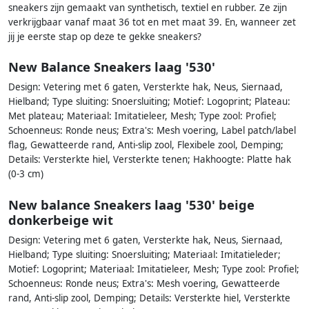
sneakers zijn gemaakt van synthetisch, textiel en rubber. Ze zijn
verkrijgbaar vanaf maat 36 tot en met maat 39. En, wanneer zet
jij je eerste stap op deze te gekke sneakers?
New Balance Sneakers laag '530'
Design: Vetering met 6 gaten, Versterkte hak, Neus, Siernaad,
Hielband; Type sluiting: Snoersluiting; Motief: Logoprint; Plateau:
Met plateau; Materiaal: Imitatieleer, Mesh; Type zool: Profiel;
Schoenneus: Ronde neus; Extra's: Mesh voering, Label patch/label
flag, Gewatteerde rand, Anti-slip zool, Flexibele zool, Demping;
Details: Versterkte hiel, Versterkte tenen; Hakhoogte: Platte hak
(0-3 cm)
New balance Sneakers laag '530' beige
donkerbeige wit
Design: Vetering met 6 gaten, Versterkte hak, Neus, Siernaad,
Hielband; Type sluiting: Snoersluiting; Materiaal: Imitatieleder;
Motief: Logoprint; Materiaal: Imitatieleer, Mesh; Type zool: Profiel;
Schoenneus: Ronde neus; Extra's: Mesh voering, Gewatteerde
rand, Anti-slip zool, Demping; Details: Versterkte hiel, Versterkte