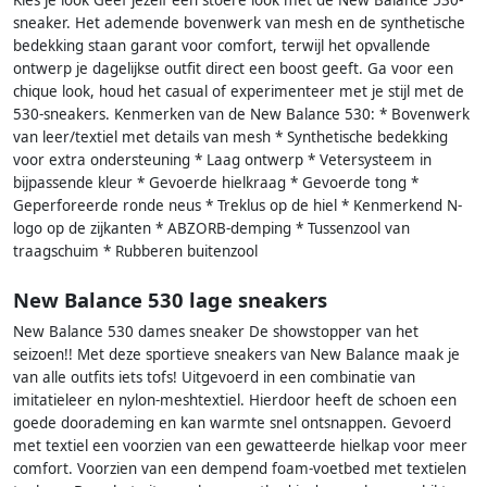
Kies je look Geef jezelf een stoere look met de New Balance 530-
sneaker. Het ademende bovenwerk van mesh en de synthetische
bedekking staan garant voor comfort, terwijl het opvallende
ontwerp je dagelijkse outfit direct een boost geeft. Ga voor een
chique look, houd het casual of experimenteer met je stijl met de
530-sneakers. Kenmerken van de New Balance 530: * Bovenwerk
van leer/textiel met details van mesh * Synthetische bedekking
voor extra ondersteuning * Laag ontwerp * Vetersysteem in
bijpassende kleur * Gevoerde hielkraag * Gevoerde tong *
Geperforeerde ronde neus * Treklus op de hiel * Kenmerkend N-
logo op de zijkanten * ABZORB-demping * Tussenzool van
traagschuim * Rubberen buitenzool
New Balance 530 lage sneakers
New Balance 530 dames sneaker De showstopper van het
seizoen!! Met deze sportieve sneakers van New Balance maak je
van alle outfits iets tofs! Uitgevoerd in een combinatie van
imitatieleer en nylon-meshtextiel. Hierdoor heeft de schoen een
goede doorademing en kan warmte snel ontsnappen. Gevoerd
met textiel een voorzien van een gewatteerde hielkap voor meer
comfort. Voorzien van een dempend foam-voetbed met textielen