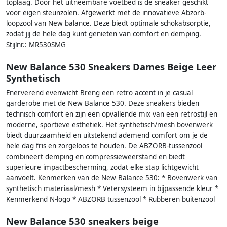
toplaag. Door het uitneembare voetbed is de sneaker geschikt
voor eigen steunzolen. Afgewerkt met de innovatieve Abzorb-
loopzool van New balance. Deze biedt optimale schokabsorptie,
zodat jij de hele dag kunt genieten van comfort en demping.
Stijlnr.: MR530SMG
New Balance 530 Sneakers Dames Beige Leer
Synthetisch
Enerverend evenwicht Breng een retro accent in je casual
garderobe met de New Balance 530. Deze sneakers bieden
technisch comfort en zijn een opvallende mix van een retrostijl en
moderne, sportieve esthetiek. Het synthetisch/mesh bovenwerk
biedt duurzaamheid en uitstekend ademend comfort om je de
hele dag fris en zorgeloos te houden. De ABZORB-tussenzool
combineert demping en compressieweerstand en biedt
superieure impactbescherming, zodat elke stap lichtgewicht
aanvoelt. Kenmerken van de New Balance 530: * Bovenwerk van
synthetisch materiaal/mesh * Vetersysteem in bijpassende kleur *
Kenmerkend N-logo * ABZORB tussenzool * Rubberen buitenzool
New Balance 530 sneakers beige