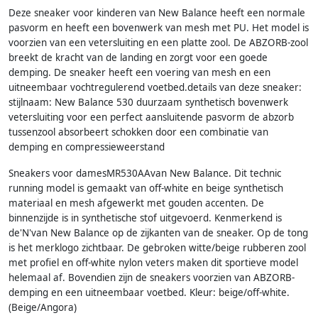
Deze sneaker voor kinderen van New Balance heeft een normale
pasvorm en heeft een bovenwerk van mesh met PU. Het model is
voorzien van een vetersluiting en een platte zool. De ABZORB-zool
breekt de kracht van de landing en zorgt voor een goede
demping. De sneaker heeft een voering van mesh en een
uitneembaar vochtregulerend voetbed.details van deze sneaker:
stijlnaam: New Balance 530 duurzaam synthetisch bovenwerk
vetersluiting voor een perfect aansluitende pasvorm de abzorb
tussenzool absorbeert schokken door een combinatie van
demping en compressieweerstand
Sneakers voor damesMR530AAvan New Balance. Dit technic
running model is gemaakt van off-white en beige synthetisch
materiaal en mesh afgewerkt met gouden accenten. De
binnenzijde is in synthetische stof uitgevoerd. Kenmerkend is
de'N'van New Balance op de zijkanten van de sneaker. Op de tong
is het merklogo zichtbaar. De gebroken witte/beige rubberen zool
met profiel en off-white nylon veters maken dit sportieve model
helemaal af. Bovendien zijn de sneakers voorzien van ABZORB-
demping en een uitneembaar voetbed. Kleur: beige/off-white.
(Beige/Angora)