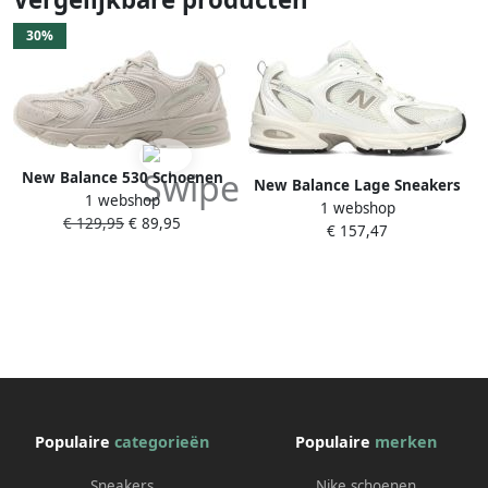
30%
New Balance 530 Schoenen
New Balance Lage Sneakers
1 webshop
Beige Maat: 42.5 Textil
1 webshop
Baskets 530 cuir
€ 129,95
€ 89,95
Synthetisch Foot Locker
€ 157,47
Populaire
categorieën
Populaire
merken
Sneakers
Nike schoenen