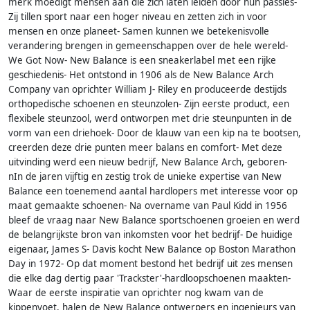
merk moedigt mensen aan die zich laten leiden door hun passies-
Zij tillen sport naar een hoger niveau en zetten zich in voor
mensen en onze planeet- Samen kunnen we betekenisvolle
verandering brengen in gemeenschappen over de hele wereld-
We Got Now- New Balance is een sneakerlabel met een rijke
geschiedenis- Het ontstond in 1906 als de New Balance Arch
Company van oprichter William J- Riley en produceerde destijds
orthopedische schoenen en steunzolen- Zijn eerste product, een
flexibele steunzool, werd ontworpen met drie steunpunten in de
vorm van een driehoek- Door de klauw van een kip na te bootsen,
creerden deze drie punten meer balans en comfort- Met deze
uitvinding werd een nieuw bedrijf, New Balance Arch, geboren-
nIn de jaren vijftig en zestig trok de unieke expertise van New
Balance een toenemend aantal hardlopers met interesse voor op
maat gemaakte schoenen- Na overname van Paul Kidd in 1956
bleef de vraag naar New Balance sportschoenen groeien en werd
de belangrijkste bron van inkomsten voor het bedrijf- De huidige
eigenaar, James S- Davis kocht New Balance op Boston Marathon
Day in 1972- Op dat moment bestond het bedrijf uit zes mensen
die elke dag dertig paar 'Trackster'-hardloopschoenen maakten-
Waar de eerste inspiratie van oprichter nog kwam van de
kippenvoet, halen de New Balance ontwerpers en ingenieurs van