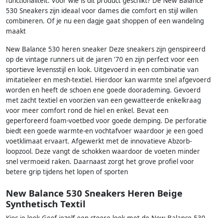
functionaliteit. Voor wie is dit product geschikt? De New Balance
530 Sneakers zijn ideaal voor dames die comfort en stijl willen
combineren. Of je nu een dagje gaat shoppen of een wandeling
maakt
New Balance 530 heren sneaker Deze sneakers zijn genspireerd
op de vintage runners uit de jaren '70 en zijn perfect voor een
sportieve levensstijl en look. Uitgevoerd in een combinatie van
imitatieleer en mesh-textiel. Hierdoor kan warmte snel afgevoerd
worden en heeft de schoen ene goede doorademing. Gevoerd
met zacht textiel en voorzien van een gewatteerde enkelkraag
voor meer comfort rond de hiel en enkel. Bevat een
geperforeerd foam-voetbed voor goede demping. De perforatie
biedt een goede warmte-en vochtafvoer waardoor je een goed
voetklimaat ervaart. Afgewerkt met de innovatieve Abzorb-
loopzool. Deze vangt de schokken waardoor de voeten minder
snel vermoeid raken. Daarnaast zorgt het grove profiel voor
betere grip tijdens het lopen of sporten
New Balance 530 Sneakers Heren Beige
Synthetisch Textil