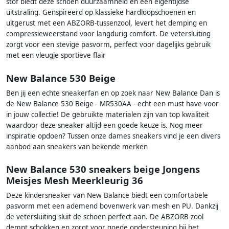
stof biedt deze schoen duurzaamheid en een eigentijdse
uitstraling. Genspireerd op klassieke hardloopschoenen en
uitgerust met een ABZORB-tussenzool, levert het demping en
compressieweerstand voor langdurig comfort. De vetersluiting
zorgt voor een stevige pasvorm, perfect voor dagelijks gebruik
met een vleugje sportieve flair
New Balance 530 Beige
Ben jij een echte sneakerfan en op zoek naar New Balance Dan is
de New Balance 530 Beige - MR530AA - echt een must have voor
in jouw collectie! De gebruikte materialen zijn van top kwaliteit
waardoor deze sneaker altijd een goede keuze is. Nog meer
inspiratie opdoen? Tussen onze dames sneakers vind je een divers
aanbod aan sneakers van bekende merken
New Balance 530 sneakers beige Jongens
Meisjes Mesh Meerkleurig 36
Deze kindersneaker van New Balance biedt een comfortabele
pasvorm met een ademend bovenwerk van mesh en PU. Dankzij
de vetersluiting sluit de schoen perfect aan. De ABZORB-zool
dempt schokken en zorgt voor goede ondersteuning bij het