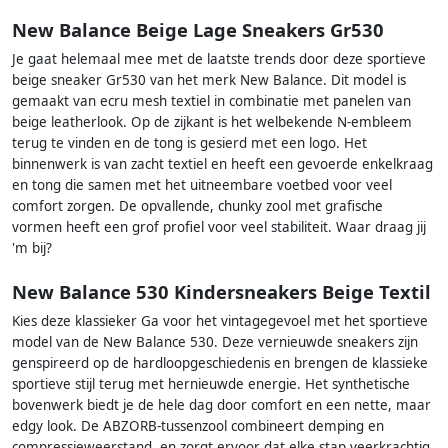
New Balance Beige Lage Sneakers Gr530
Je gaat helemaal mee met de laatste trends door deze sportieve
beige sneaker Gr530 van het merk New Balance. Dit model is
gemaakt van ecru mesh textiel in combinatie met panelen van
beige leatherlook. Op de zijkant is het welbekende N-embleem
terug te vinden en de tong is gesierd met een logo. Het
binnenwerk is van zacht textiel en heeft een gevoerde enkelkraag
en tong die samen met het uitneembare voetbed voor veel
comfort zorgen. De opvallende, chunky zool met grafische
vormen heeft een grof profiel voor veel stabiliteit. Waar draag jij
'm bij?
New Balance 530 Kindersneakers Beige Textil
Kies deze klassieker Ga voor het vintagegevoel met het sportieve
model van de New Balance 530. Deze vernieuwde sneakers zijn
genspireerd op de hardloopgeschiedenis en brengen de klassieke
sportieve stijl terug met hernieuwde energie. Het synthetische
bovenwerk biedt je de hele dag door comfort en een nette, maar
edgy look. De ABZORB-tussenzool combineert demping en
compressieweerstand, en zorgt ervoor dat elke stap veerkrachtig