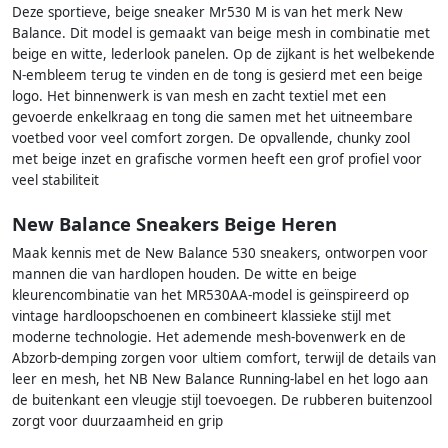
Deze sportieve, beige sneaker Mr530 M is van het merk New
Balance. Dit model is gemaakt van beige mesh in combinatie met
beige en witte, lederlook panelen. Op de zijkant is het welbekende
N-embleem terug te vinden en de tong is gesierd met een beige
logo. Het binnenwerk is van mesh en zacht textiel met een
gevoerde enkelkraag en tong die samen met het uitneembare
voetbed voor veel comfort zorgen. De opvallende, chunky zool
met beige inzet en grafische vormen heeft een grof profiel voor
veel stabiliteit
New Balance Sneakers Beige Heren
Maak kennis met de New Balance 530 sneakers, ontworpen voor
mannen die van hardlopen houden. De witte en beige
kleurencombinatie van het MR530AA-model is geïnspireerd op
vintage hardloopschoenen en combineert klassieke stijl met
moderne technologie. Het ademende mesh-bovenwerk en de
Abzorb-demping zorgen voor ultiem comfort, terwijl de details van
leer en mesh, het NB New Balance Running-label en het logo aan
de buitenkant een vleugje stijl toevoegen. De rubberen buitenzool
zorgt voor duurzaamheid en grip