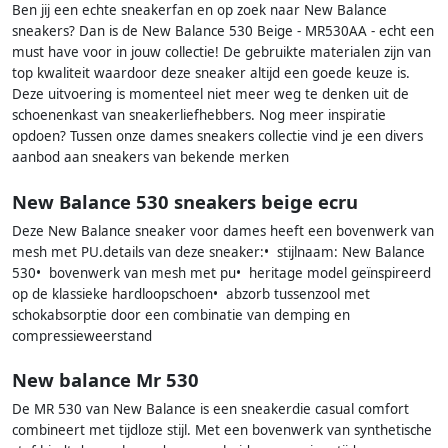
Ben jij een echte sneakerfan en op zoek naar New Balance
sneakers? Dan is de New Balance 530 Beige - MR530AA - echt een
must have voor in jouw collectie! De gebruikte materialen zijn van
top kwaliteit waardoor deze sneaker altijd een goede keuze is.
Deze uitvoering is momenteel niet meer weg te denken uit de
schoenenkast van sneakerliefhebbers. Nog meer inspiratie
opdoen? Tussen onze dames sneakers collectie vind je een divers
aanbod aan sneakers van bekende merken
New Balance 530 sneakers beige ecru
Deze New Balance sneaker voor dames heeft een bovenwerk van
mesh met PU.details van deze sneaker:• stijlnaam: New Balance
530• bovenwerk van mesh met pu• heritage model geïnspireerd
op de klassieke hardloopschoen• abzorb tussenzool met
schokabsorptie door een combinatie van demping en
compressieweerstand
New balance Mr 530
De MR 530 van New Balance is een sneakerdie casual comfort
combineert met tijdloze stijl. Met een bovenwerk van synthetische