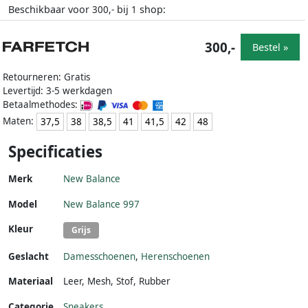
Beschikbaar voor
bij
shop:
300,-
1
300,-
Bestel »
Retourneren: Gratis
Levertijd: 3-5 werkdagen
Betaalmethodes:
Maten:
37,5
38
38,5
41
41,5
42
48
Specificaties
Merk
New Balance
Model
New Balance 997
Kleur
Grijs
Geslacht
Damesschoenen
,
Herenschoenen
Materiaal
Leer
,
Mesh
,
Stof
,
Rubber
Categorie
Sneakers