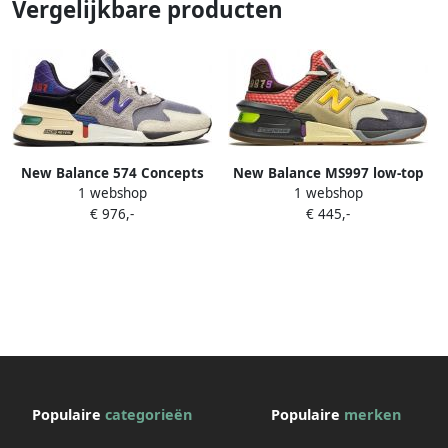
Vergelijkbare producten
New Balance 574 Concepts
New Balance MS997 low-top
1 webshop
1 webshop
Rose low-top sneakers Roze
sneakers Grijs
€ 976,-
€ 445,-
Populaire
categorieën
Populaire
merken