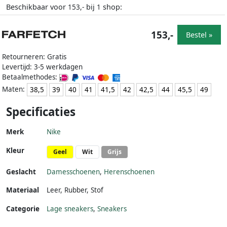
Beschikbaar voor
bij
shop:
153,-
1
153,-
Bestel »
Retourneren: Gratis
Levertijd: 3-5 werkdagen
Betaalmethodes:
Maten:
38,5
39
40
41
41,5
42
42,5
44
45,5
49
Specificaties
Merk
Nike
Kleur
Geel
Wit
Grijs
Geslacht
Damesschoenen
,
Herenschoenen
Materiaal
Leer
,
Rubber
,
Stof
Categorie
Lage sneakers
,
Sneakers