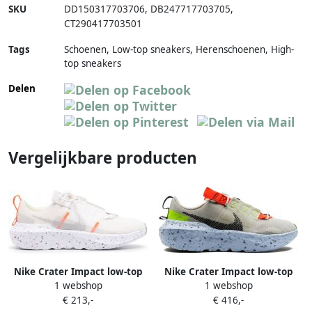
SKU
DD150317703706
,
DB247717703705
,
CT290417703501
Tags
Schoenen, Low-top sneakers, Herenschoenen, High-
top sneakers
Delen
Vergelijkbare producten
Nike Crater Impact low-top
Nike Crater Impact low-top
1 webshop
1 webshop
sneakers Wit
sneakers Grijs
€ 213,-
€ 416,-