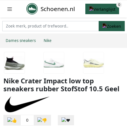
Schoenen.nl
Dames sneakers
Nike
Nike Crater Impact low top
sneakers rubber StofStof 10.5 Geel
0