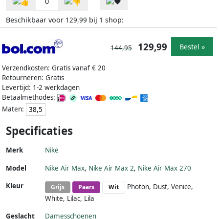
0
Beschikbaar voor
bij
shop:
129,99
1
129,99
Bestel »
144,95
Verzendkosten: Gratis vanaf € 20
Retourneren: Gratis
Levertijd: 1-2 werkdagen
Betaalmethodes:
Maten:
38,5
Specificaties
Merk
Nike
Model
Nike Air Max
,
Nike Air Max 2
,
Nike Air Max 270
Kleur
Photon, Dust, Venice,
Grijs
Paars
Wit
White, Lilac, Lila
Geslacht
Damesschoenen