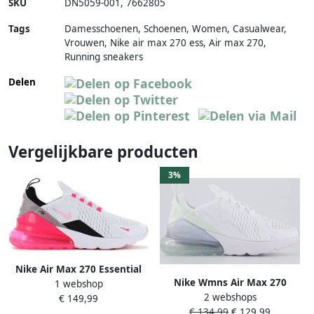
SKU
DN5059-001
,
7662805
Tags
Damesschoenen, Schoenen, Women, Casualwear,
Vrouwen, Nike air max 270 ess, Air max 270,
Running sneakers
Delen
Vergelijkbare producten
3%
Nike Air Max 270 Essential
Nike Wmns Air Max 270
1 webshop
(W) Wit Roze Sneakers
2 webshops
Essential Iris Whisper
€ 149,99
Schoenen Dames Doos
€ 134,99
€ 129,99
Aluminum Ghost Sail
Zonder Deksel