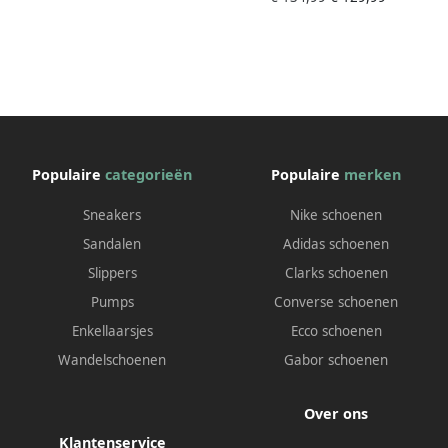
Schoenmaat 36 1 2 Sneakers
DQ0862 500
Populaire
categorieën
Populaire
merken
Sneakers
Nike schoenen
Sandalen
Adidas schoenen
Slippers
Clarks schoenen
Pumps
Converse schoenen
Enkellaarsjes
Ecco schoenen
Wandelschoenen
Gabor schoenen
Over ons
Klantenservice