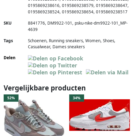
0195869238616
,
0195869238579
,
0195869238647
,
0195869238524
,
0195869238654
,
0195869238517
SKU
8841776
,
DM9922-101
,
psku-nike-dm9922-101_MP-
4639
Tags
Schoenen, Running sneakers, Women, Shoes,
Casualwear, Dames sneakers
Delen
Vergelijkbare producten
52%
34%