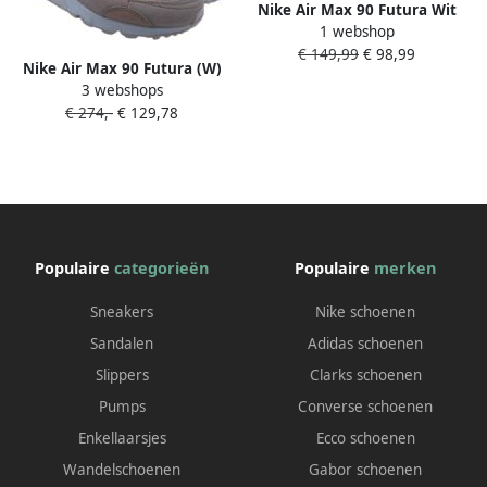
Nike Air Max 90 Futura Wit
1 webshop
Rood Sneakers Doos Zonder
€ 149,99
€ 98,99
Deksel
Nike Air Max 90 Futura (W)
3 webshops
Dames Sneakers Schoenen
€ 274,-
€ 129,78
Wit-Rosa DM9922
Populaire
categorieën
Populaire
merken
Sneakers
Nike schoenen
Sandalen
Adidas schoenen
Slippers
Clarks schoenen
Pumps
Converse schoenen
Enkellaarsjes
Ecco schoenen
Wandelschoenen
Gabor schoenen