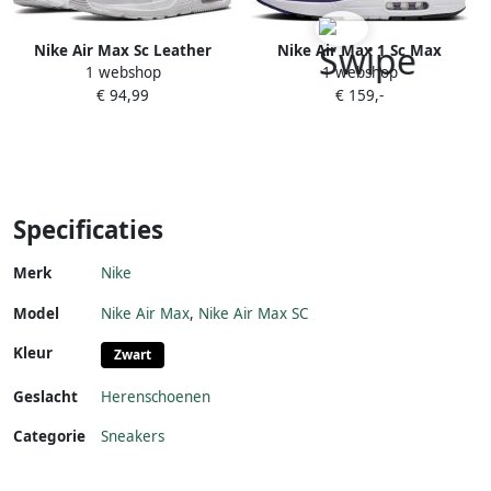
Nike Air Max Sc Leather
Nike Air Max 1 Sc Max
1 webshop
1 webshop
Heren Sneakers Dh9636-101
Schoenen white field purple-
€ 94,99
€ 159,-
Kleur Wit
football grey-black maat: 41
beschikbare maaten:41 42.5
43 44.5 45 46
Specificaties
Merk
Nike
Model
Nike Air Max
,
Nike Air Max SC
Kleur
Zwart
Geslacht
Herenschoenen
Categorie
Sneakers