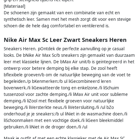
[Materiaal]
De schoenen zijn gemaakt van een combinatie van echt en
synthetisch leer. Samen met het mesh zorgt dit voor een stevige
schoen die de hele dag comfortabel en ventilerend is.
Nike Air Max Sc Leer Zwart Sneakers Heren
Sneakers Heren. pOntdek de perfecte aanvulling op je casual
looks. De bNike Air Max Sc/b sneakers zijn gemaakt van duurzaam
leer met klassieke lijnen. De bMax Air unit/b is geïntegreerd in het
ontwerp voor betere demping bij elke stap. De zool heeft
bflexibele groeven/b om de natuurlijke beweging van de voet te
begeleiden./p bKenmerken:/b ul liGecombineerd leren
bovenwerk./li liGewatteerde tong en enkelzone./li liSchuim
tussenzool voor zachte demping./li liMax Air unit voor sublieme
demping./li liZool met flexibele groeven voor natuurlijke
beweging./li liVersterkte neus./li liVetersluiting./li /ul bZo
onderhoud je je sneakers:/b ul liNiet in de wasmachine doen./li
liSchoonmaken met een vochtige doek./li liGeen bleekmiddel
gebruiken./li liNiet in de droger doen./li /ul
Maak je outfit af met een echte klassieker met de Air Max SC