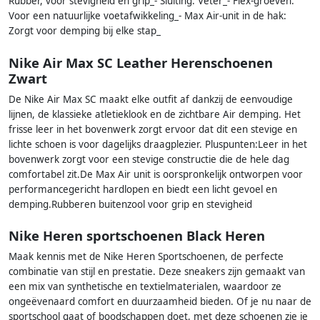
Rubber, voor stevigheid en grip_- Sluiting: Veter_- Flex-groeven:
Voor een natuurlijke voetafwikkeling_- Max Air-unit in de hak:
Zorgt voor demping bij elke stap_
Nike Air Max SC Leather Herenschoenen
Zwart
De Nike Air Max SC maakt elke outfit af dankzij de eenvoudige
lijnen, de klassieke atletieklook en de zichtbare Air demping. Het
frisse leer in het bovenwerk zorgt ervoor dat dit een stevige en
lichte schoen is voor dagelijks draagplezier. Pluspunten:Leer in het
bovenwerk zorgt voor een stevige constructie die de hele dag
comfortabel zit.De Max Air unit is oorspronkelijk ontworpen voor
performancegericht hardlopen en biedt een licht gevoel en
demping.Rubberen buitenzool voor grip en stevigheid
Nike Heren sportschoenen Black Heren
Maak kennis met de Nike Heren Sportschoenen, de perfecte
combinatie van stijl en prestatie. Deze sneakers zijn gemaakt van
een mix van synthetische en textielmaterialen, waardoor ze
ongeëvenaard comfort en duurzaamheid bieden. Of je nu naar de
sportschool gaat of boodschappen doet, met deze schoenen zie je