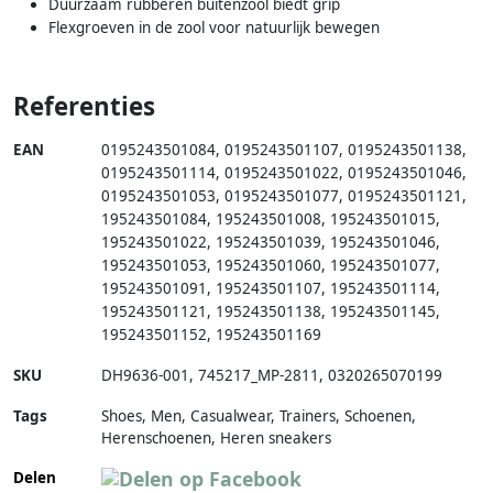
Duurzaam rubberen buitenzool biedt grip
Flexgroeven in de zool voor natuurlijk bewegen
Referenties
EAN
0195243501084
,
0195243501107
,
0195243501138
,
0195243501114
,
0195243501022
,
0195243501046
,
0195243501053
,
0195243501077
,
0195243501121
,
195243501084
,
195243501008
,
195243501015
,
195243501022
,
195243501039
,
195243501046
,
195243501053
,
195243501060
,
195243501077
,
195243501091
,
195243501107
,
195243501114
,
195243501121
,
195243501138
,
195243501145
,
195243501152
,
195243501169
SKU
DH9636-001
,
745217_MP-2811
,
0320265070199
Tags
Shoes, Men, Casualwear, Trainers, Schoenen,
Herenschoenen, Heren sneakers
Delen