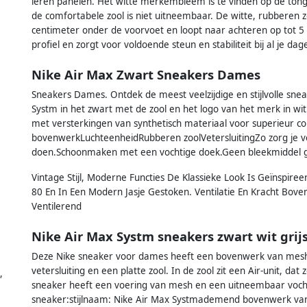
leren panelen. Het witte merkembleem is te vinden op de tong,
de comfortabele zool is niet uitneembaar. De witte, rubberen 
centimeter onder de voorvoet en loopt naar achteren op tot 5 
profiel en zorgt voor voldoende steun en stabiliteit bij al je dagel
Nike Air Max Zwart Sneakers Dames
Sneakers Dames. Ontdek de meest veelzijdige en stijlvolle snea
Systm in het zwart met de zool en het logo van het merk in w
met versterkingen van synthetisch materiaal voor superieur 
bovenwerkLuchteenheidRubberen zoolVetersluitingZo zorg je v
doen.Schoonmaken met een vochtige doek.Geen bleekmiddel g
Vintage Stijl, Moderne Functies De Klassieke Look Is Geïnspire
80 En In Een Modern Jasje Gestoken. Ventilatie En Kracht Bove
Ventilerend
Nike Air Max Systm sneakers zwart wit grij
Deze Nike sneaker voor dames heeft een bovenwerk van mesh 
vetersluiting en een platte zool. In de zool zit een Air-unit, da
,
sneaker heeft een voering van mesh en een uitneembaar voch
sneaker:stijlnaam: Nike Air Max Systmademend bovenwerk van 