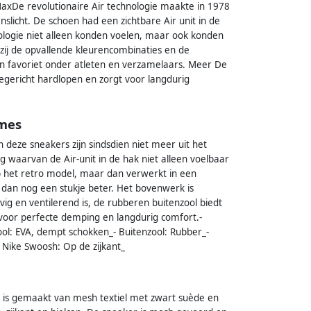
 MaxDe revolutionaire Air technologie maakte in 1978
nslicht. De schoen had een zichtbare Air unit in de
logie niet alleen konden voelen, maar ook konden
kzij de opvallende kleurencombinaties en de
n favoriet onder atleten en verzamelaars. Meer De
egericht hardlopen en zorgt voor langdurig
ames
deze sneakers zijn sindsdien niet meer uit het
waarvan de Air-unit in de hak niet alleen voelbaar
op het retro model, maar dan verwerkt in een
n dan nog een stukje beter. Het bovenwerk is
g en ventilerend is, de rubberen buitenzool biedt
 voor perfecte demping en langdurig comfort.-
ool: EVA, dempt schokken_- Buitenzool: Rubber_-
- Nike Swoosh: Op de zijkant_
 is gemaakt van mesh textiel met zwart suède en