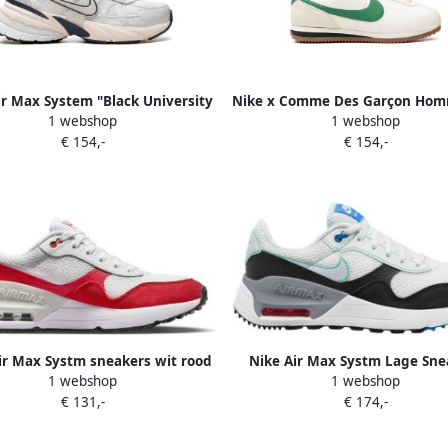
ir Max System "Black University
Nike x Comme Des Garçon Hom
1 webshop
1 webshop
ed White" sneakers Zwart
Terminator High SP "Navy" sn
€ 154,-
€ 154,-
Wit
ir Max Systm sneakers wit rood
Nike Air Max Systm Lage Sne
1 webshop
1 webshop
lichtgrijs
Multicolor
€ 131,-
€ 174,-