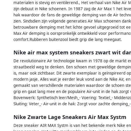
materialen is stevig en ventilerend., Het verhaal van Nike Air
zijn debuut in Nike schoenen. In 1987 zag de Air Max 1 het leve
hak waardoor de fans de geweldige demping van de Air techno
zien. Sindsdien zijn volgende generaties Air Max schoenen dan
betrouwbare demping met het lichte gevoel uitgegroeid tot ee
Max Air demping is oorspronkelijk ontwikkeld voor performanc
comfort.Rubberen buitenzool biedt grip die lang meegaat.
Nike air max system sneakers zwart wit d
De revolutionaire Air technologie kwam in 1978 op de markt en 
straatbeeld weg te denken. Een schoen met geweldige demping 
is, maar ook zichtbaar. Dit zwarte exemplaar is geïnspireerd 
modern jasje. Alles wat je eerder leuk vond aan de Nike Air, e
gemaakt van verschillende materialen waardoor de schoen stevi
grip en gaat lang mee en de populaire Air-unit in de hak zorgt
Bovenwerk: Synthetisch leer/Mesh_- Voering: Textiel_- Middenz
Sluiting: Veter_- Air-unit in de hak: Zorgt voor zachte demping_
Nike Zwarte Lage Sneakers Air Max Systm
Deze sneaker AIR MAX Systm is van het bekende merk Nike en