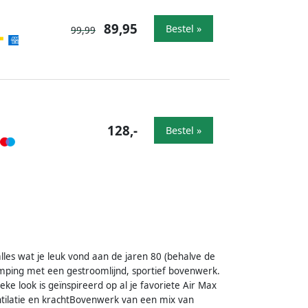
89,95
Bestel »
99,99
128,-
Bestel »
alles wat je leuk vond aan de jaren 80 (behalve de
mping met een gestroomlijnd, sportief bovenwerk.
eke look is geïnspireerd op al je favoriete Air Max
ntilatie en krachtBovenwerk van een mix van