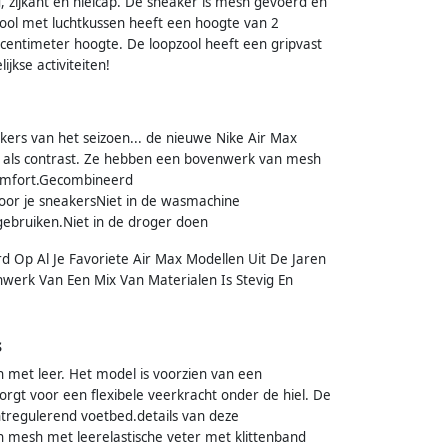
 zijkant en hielcap. De sneaker is mesh gevoerd en
zool met luchtkussen heeft een hoogte van 2
centimeter hoogte. De loopzool heeft een gripvast
ijkse activiteiten!
kers van het seizoen... de nieuwe Nike Air Max
it als contrast. Ze hebben een bovenwerk van mesh
comfort.Gecombineerd
oor je sneakersNiet in de wasmachine
ebruiken.Niet in de droger doen
erd Op Al Je Favoriete Air Max Modellen Uit De Jaren
nwerk Van Een Mix Van Materialen Is Stevig En
s
met leer. Het model is voorzien van een
t zorgt voor een flexibele veerkracht onder de hiel. De
tregulerend voetbed.details van deze
mesh met leerelastische veter met klittenband