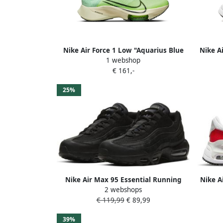
Nike Air Force 1 Low "Aquarius Blue
Nike A
1 webshop
Coconut Milk" sneakers Blauw
R
€ 161,-
25%
Nike Air Max 95 Essential Running
Nike A
2 webshops
Schoenen black dark grey black maat:
€ 119,99
€ 89,99
45 beschikbare maaten:41 42.5 40 43
45 46 40.5 45.5 47.5
39%