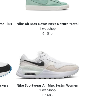
me Plus
Nike Air Max Dawn Next Nature "Total
1 webshop
eakers
Orange" sneakers Beige
€ 151,-
akers
Nike Sportwear Air Max Systm Women
1 webshop
Sneakers White Dames
€ 160,-