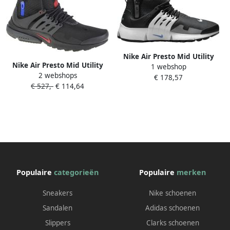
Nike Air Presto Mid Utility
Nike Air Presto Mid Utility
1 webshop
Heren Sneakers Schoenen
2 webshops
Herenschoenen Black
€ 178,57
Grijs D
€ 527,-
€ 114,64
Anthracite Racer Blue Team
Red Heren
Populaire
categorieën
Populaire
merken
Sneakers
Nike schoenen
Sandalen
Adidas schoenen
Slippers
Clarks schoenen