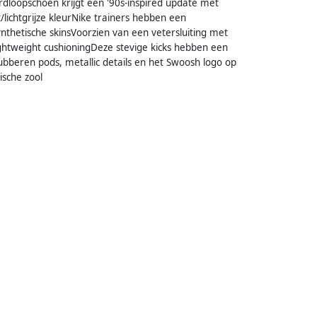
dloopschoen krijgt een '90s-inspired update met
ichtgrijze kleurNike trainers hebben een
thetische skinsVoorzien van een vetersluiting met
ghtweight cushioningDeze stevige kicks hebben een
bberen pods, metallic details en het Swoosh logo op
ische zool