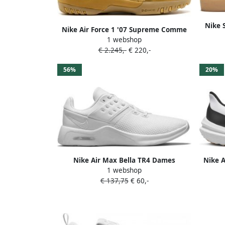
Nike 
Nike Air Force 1 '07 Supreme Comme
1 webshop
des Garçons sneakers Wit
€ 2.245,-
€ 220,-
56%
20%
Nike Air Max Bella TR4 Dames
Nike A
1 webshop
Champagne Light Violet White Metallic
€ 137,75
€ 60,-
Red Bronze Dames