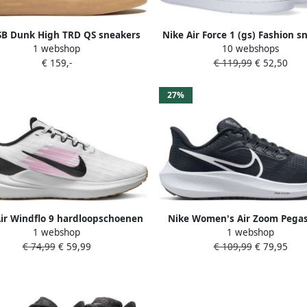
SB Dunk High TRD QS sneakers
Nike Air Force 1 (gs) Fashion s
1 webshop
10 webshops
Oranje
Schoenen white white maat
€ 159,-
€ 119,99
€ 52,50
beschikbare maaten:36 37.5 38
39 35.5 40
27%
ir Windflo 9 hardloopschoenen
Nike Women's Air Zoom Pega
1 webshop
1 webshop
wit zwart roze
Road Running Shoes Runnings
€ 74,99
€ 59,99
€ 109,99
€ 79,95
grijs