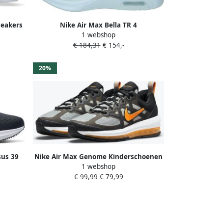
neakers
Nike Air Max Bella TR 4
1 webshop
: 39
Trainingsschoen voor dames Wit
€ 184,31
€ 154,-
.5 36.5
20%
sus 39
Nike Air Max Genome Kinderschoenen
1 webshop
choenen
Black Grey Fog White Total Orange
€ 99,99
€ 79,99