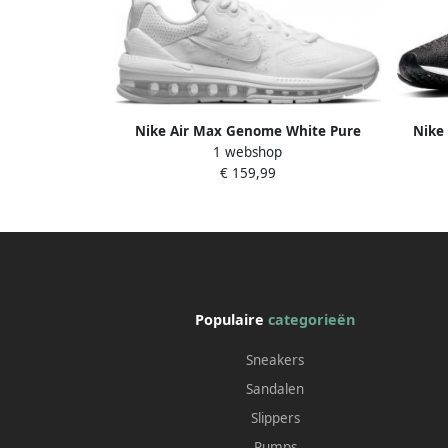
Nike Air Max Genome White Pure
Nike
1 webshop
Platinum White
Har
€ 159,99
Populaire
categorieën
Sneakers
Sandalen
Slippers
Pumps