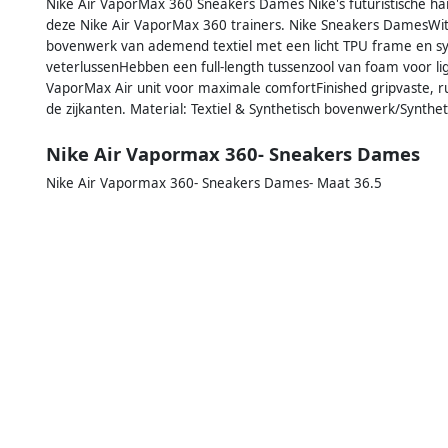
Nike Air VaporMax 360 Sneakers Dames Nike's futuristische har
deze Nike Air VaporMax 360 trainers. Nike Sneakers DamesWit/l
bovenwerk van ademend textiel met een licht TPU frame en syn
veterlussenHebben een full-length tussenzool van foam voor li
VaporMax Air unit voor maximale comfortFinished gripvaste, ru
de zijkanten. Material: Textiel & Synthetisch bovenwerk/Synthet
Nike Air Vapormax 360- Sneakers Dames
Nike Air Vapormax 360- Sneakers Dames- Maat 36.5