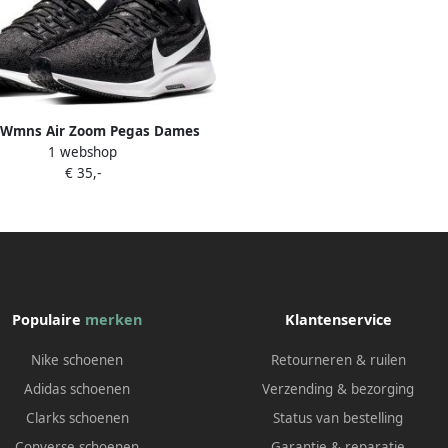
 Wmns Air Zoom Pegas Dames
1 webshop
dloopschoenen Black White-
€ 35,-
Thunder Grey
Populaire
merken
Klantenservice
Nike schoenen
Retourneren & ruilen
Adidas schoenen
Verzending & bezorging
Clarks schoenen
Status van bestelling
Converse schoenen
Garantie & reparatie