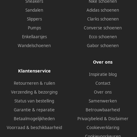
Sneakers
Nike schoenen
Sandalen
Adidas schoenen
Slippers
Clarks schoenen
Pumps
Converse schoenen
Enkellaarsjes
Ecco schoenen
Wandelschoenen
Gabor schoenen
Over ons
Klantenservice
Inspiratie blog
Retourneren & ruilen
Contact
Verzending & bezorging
Over ons
Status van bestelling
Samenwerken
Garantie & reparatie
Betrouwbaarheid
Betaalmogelijkheden
Privacybeleid
&
Disclaimer
Voorraad & beschikbaarheid
Cookieverklaring
Cookievoorkeuren