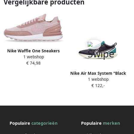
Vergelijkbare producten
Nike Waffle One Sneakers
1 webshop
Pink Dames
€ 74,98
Nike Air Max System "Black
1 webshop
University Red White"
€ 122,-
sneakers Zwart
Populaire
categorieën
Populaire
merken