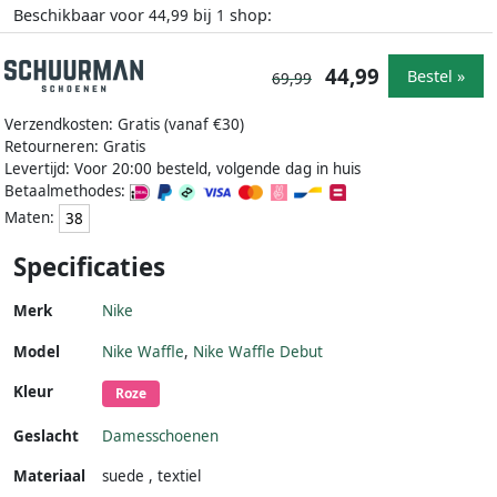
Beschikbaar voor
bij
shop:
44,99
1
44,99
Bestel »
69,99
Verzendkosten: Gratis (vanaf €30)
Retourneren: Gratis
Levertijd: Voor 20:00 besteld, volgende dag in huis
Betaalmethodes:
Maten:
38
Specificaties
Merk
Nike
Model
Nike Waffle
,
Nike Waffle Debut
Kleur
Roze
Geslacht
Damesschoenen
Materiaal
suede
,
textiel