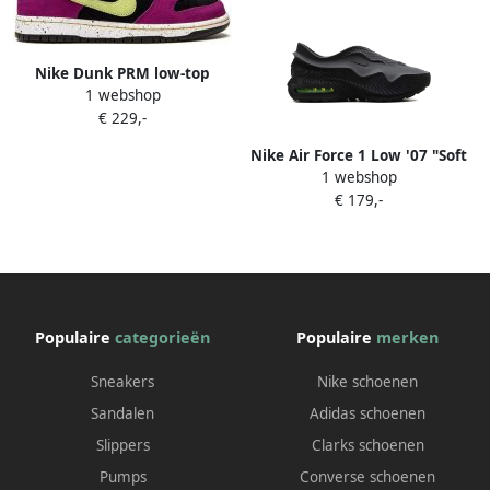
Nike Dunk PRM low-top
1 webshop
sneakers Oranje
€ 229,-
Nike Air Force 1 Low '07 "Soft
1 webshop
Pearl Brown Croc" sneakers
€ 179,-
Wit
Populaire
categorieën
Populaire
merken
Sneakers
Nike schoenen
Sandalen
Adidas schoenen
Slippers
Clarks schoenen
Pumps
Converse schoenen