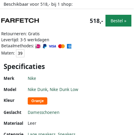
Beschikbaar voor
bij
shop:
518,-
1
518,-
Bestel »
Retourneren: Gratis
Levertijd: 3-5 werkdagen
Betaalmethodes:
Maten:
39
Specificaties
Merk
Nike
Model
Nike Dunk
,
Nike Dunk Low
Kleur
Oranje
Geslacht
Damesschoenen
Materiaal
Leer
Categorie
Lage sneakers
,
Sneakers