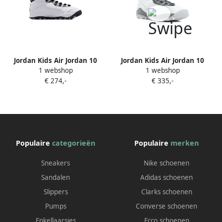
Jordan Kids Air Jordan 10
Jordan Kids Air Jordan 10
1 webshop
1 webshop
Retro "Steel (2025)" sneakers
Retro sneakers Grijs
€ 274,-
€ 335,-
Wit
Populaire
categorieën
Populaire
merken
Sneakers
Nike schoenen
Sandalen
Adidas schoenen
Slippers
Clarks schoenen
Pumps
Converse schoenen
Enkellaarsjes
Ecco schoenen