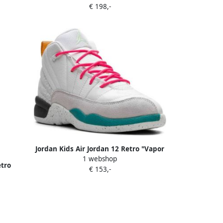
€ 198,-
Jordan Kids Air Jordan 12 Retro "Vapor
1 webshop
Green" sneakers Wit
etro
€ 153,-
t