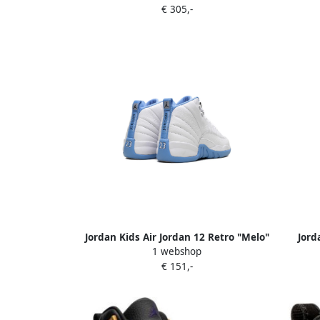
€ 305,-
Jordan Kids Air Jordan 12 Retro "Melo"
Jord
1 webshop
sneakers White University Blue
€ 151,-
Metallic Silver