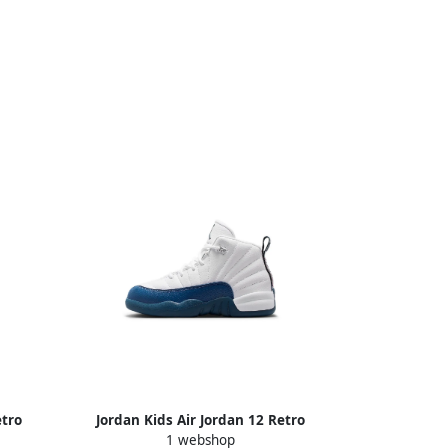
etro
Jordan Kids Air Jordan 12 Retro
1 webshop
sneakers Wit