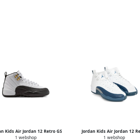
an Kids Air Jordan 12 Retro GS
Jordan Kids Air Jordan 12 R
1 webshop
1 webshop
sneakers Wit
sneakers Wit