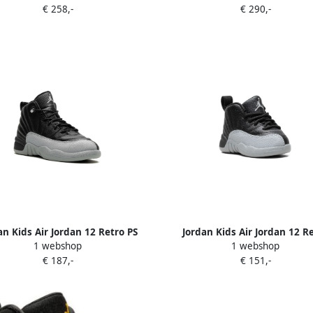
€ 258,-
€ 290,-
an Kids Air Jordan 12 Retro PS
Jordan Kids Air Jordan 12 R
1 webshop
1 webshop
"Barons" sneakers Zwart
"Barons" sneakers Zwar
€ 187,-
€ 151,-