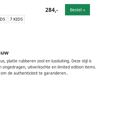
284,-
Bestel »
IDS
7 KIDS
lauw
 platte rubberen zool en lussluiting. Deze stijl is
 ongedragen, uitverkochte en limited edition items.
om de authenticiteit te garanderen..