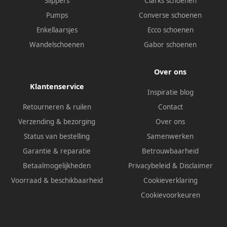
Slippers
Clarks schoenen
Pumps
Converse schoenen
Enkellaarsjes
Ecco schoenen
Wandelschoenen
Gabor schoenen
Over ons
Klantenservice
Inspiratie blog
Retourneren & ruilen
Contact
Verzending & bezorging
Over ons
Status van bestelling
Samenwerken
Garantie & reparatie
Betrouwbaarheid
Betaalmogelijkheden
Privacybeleid
&
Disclaimer
Voorraad & beschikbaarheid
Cookieverklaring
Cookievoorkeuren