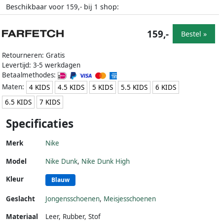
Beschikbaar voor
bij
shop:
159,-
1
159,-
Bestel »
Retourneren: Gratis
Levertijd: 3-5 werkdagen
Betaalmethodes:
Maten:
4 KIDS
4.5 KIDS
5 KIDS
5.5 KIDS
6 KIDS
6.5 KIDS
7 KIDS
Specificaties
Merk
Nike
Model
Nike Dunk
,
Nike Dunk High
Kleur
Blauw
Geslacht
Jongensschoenen
,
Meisjesschoenen
Materiaal
Leer
,
Rubber
,
Stof