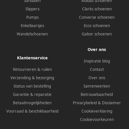
Sandalen
Adidas schoenen
Slippers
Clarks schoenen
Pumps
Converse schoenen
Enkellaarsjes
Ecco schoenen
Wandelschoenen
Gabor schoenen
Over ons
Klantenservice
Inspiratie blog
Retourneren & ruilen
Contact
Verzending & bezorging
Over ons
Status van bestelling
Samenwerken
Garantie & reparatie
Betrouwbaarheid
Betaalmogelijkheden
Privacybeleid
&
Disclaimer
Voorraad & beschikbaarheid
Cookieverklaring
Cookievoorkeuren