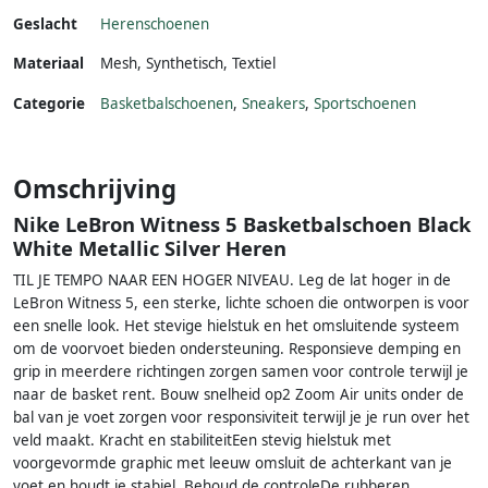
Geslacht
Herenschoenen
Materiaal
Mesh
,
Synthetisch
,
Textiel
Categorie
Basketbalschoenen
,
Sneakers
,
Sportschoenen
Omschrijving
Nike LeBron Witness 5 Basketbalschoen Black
White Metallic Silver Heren
TIL JE TEMPO NAAR EEN HOGER NIVEAU. Leg de lat hoger in de
LeBron Witness 5, een sterke, lichte schoen die ontworpen is voor
een snelle look. Het stevige hielstuk en het omsluitende systeem
om de voorvoet bieden ondersteuning. Responsieve demping en
grip in meerdere richtingen zorgen samen voor controle terwijl je
naar de basket rent. Bouw snelheid op2 Zoom Air units onder de
bal van je voet zorgen voor responsiviteit terwijl je je run over het
veld maakt. Kracht en stabiliteitEen stevig hielstuk met
voorgevormde graphic met leeuw omsluit de achterkant van je
voet en houdt je stabiel. Behoud de controleDe rubberen