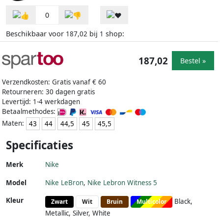
0
Beschikbaar voor
bij
shop:
187,02
1
187,02
Bestel »
Verzendkosten: Gratis vanaf € 60
Retourneren: 30 dagen gratis
Levertijd: 1-4 werkdagen
Betaalmethodes:
Maten:
43
44
44,5
45
45,5
Specificaties
Merk
Nike
Model
Nike LeBron
,
Nike Lebron Witness 5
Kleur
Black,
Zwart
Wit
Bruin
Multicolor
Metallic, Silver, White