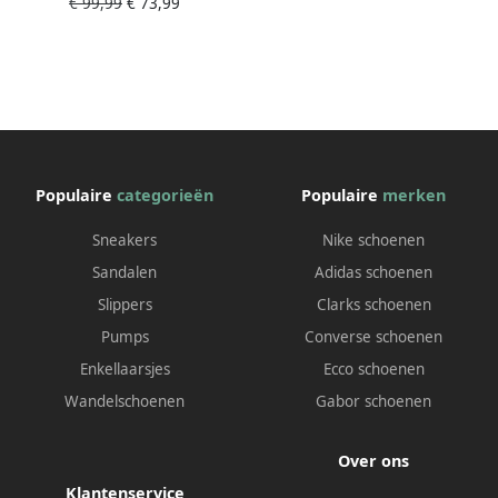
€ 99,99
€ 73,99
Populaire
categorieën
Populaire
merken
Sneakers
Nike schoenen
Sandalen
Adidas schoenen
Slippers
Clarks schoenen
Pumps
Converse schoenen
Enkellaarsjes
Ecco schoenen
Wandelschoenen
Gabor schoenen
Over ons
Klantenservice