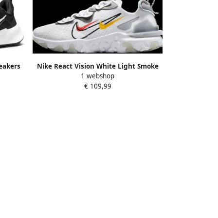
eakers
Nike React Vision White Light Smoke
1 webshop
SEL
Grey Smoke Grey Black
€ 109,99