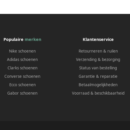
Populaire
merken
Klantenservice
Nike schoenen
Retourneren & ruilen
Adidas schoenen
Verzending & bezorging
Clarks schoenen
Status van bestelling
Converse schoenen
Garantie & reparatie
Ecco schoenen
Betaalmogelijkheden
Gabor schoenen
Voorraad & beschikbaarheid