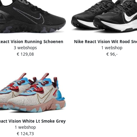
React Vision Running Schoenen
Nike React Vision Wit Rood Sn
3 webshops
1 webshop
anthracite maat: 43 beschikbare
Heren DOOS ZONDER DEK
€ 129,08
€ 96,-
en:41 42.5 43 44.5 45 46 47.5
eact Vision White Lt Smoke Grey
1 webshop
Lt Smoke Grey Schoenmaat 42 1
€ 124,73
2 Sneakers CD4373 101