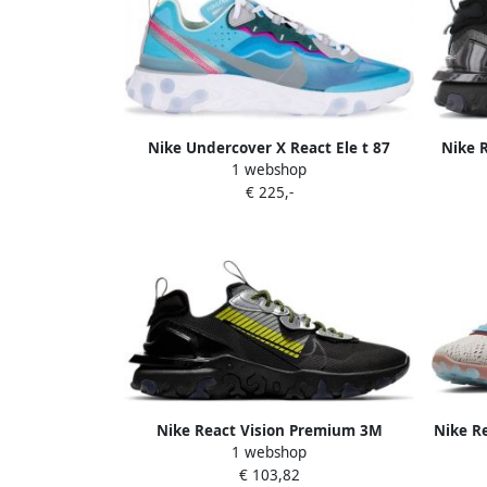
Nike Undercover X React Ele t 87
Nike 
1 webshop
sneakers Blauw
black 
€ 225,-
maat
Nike React Vision Premium 3M
Nike R
1 webshop
'Anthracite Volt' CU1463-001 zwart
White 
€ 103,82
grijs sneakers laag