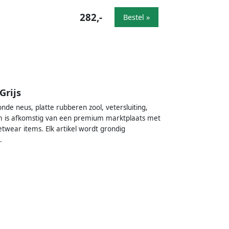
282,-
Bestel »
Grijs
de neus, platte rubberen zool, vetersluiting,
tem is afkomstig van een premium marktplaats met
twear items. Elk artikel wordt grondig
.