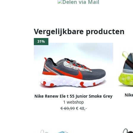
Vergelijkbare producten
31%
Nike
Nike Renew Ele t 55 Junior Smoke Grey
1 webshop
Grey Fog Light Smoke Grey Team
€ 69,99
€ 48,-
Orange Kind