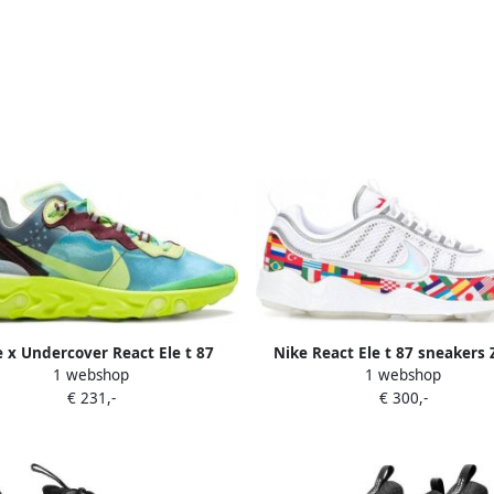
 x Undercover React Ele t 87
Nike React Ele t 87 sneakers
1 webshop
1 webshop
sneakers Blauw
€ 231,-
€ 300,-