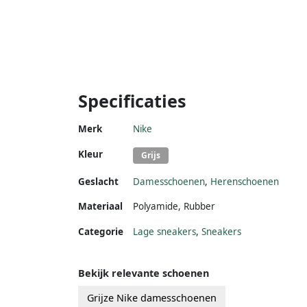
Specificaties
Merk
Nike
Kleur
Grijs
Geslacht
Damesschoenen
,
Herenschoenen
Materiaal
Polyamide
,
Rubber
Categorie
Lage sneakers
,
Sneakers
Bekijk relevante schoenen
Grijze Nike damesschoenen