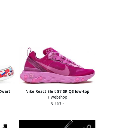
 Zwart
Nike React Ele t 87 SR QS low-top
1 webshop
sneakers Roze
€ 161,-