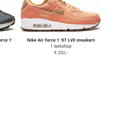
orce 1'
Nike Air Force 1 '07 LV8 sneakers
1 webshop
Zwart
€ 202,-