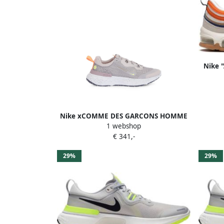
Nike 
Tot
Nike xCOMME DES GARCONS HOMME
1 webshop
PLUS Terminator high-top sneakers Wit
€ 341,-
29%
29%