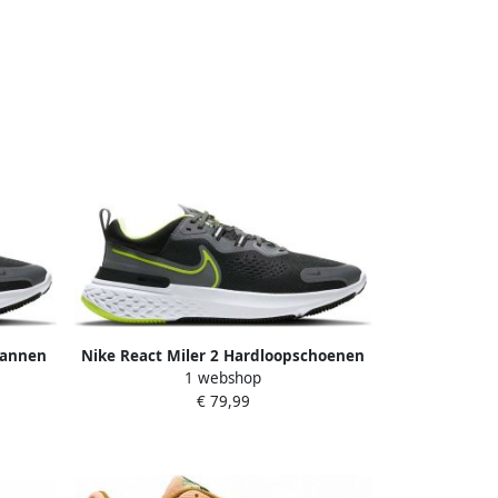
Mannen
Nike React Miler 2 Hardloopschoenen
1 webshop
voor heren(straat) Grijs
€ 79,99