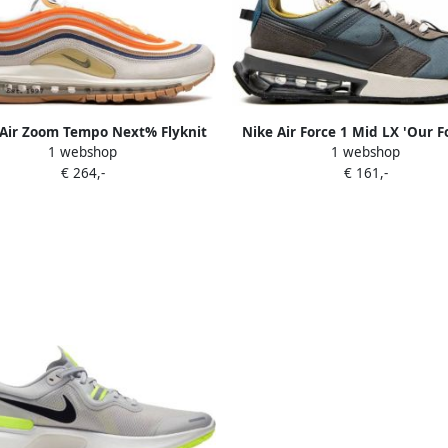
"Air Zoom Tempo Next% Flyknit
Nike Air Force 1 Mid LX 'Our F
1 webshop
1 webshop
al Orange sneakers" Oranje
sneakers Zwart
€ 264,-
€ 161,-