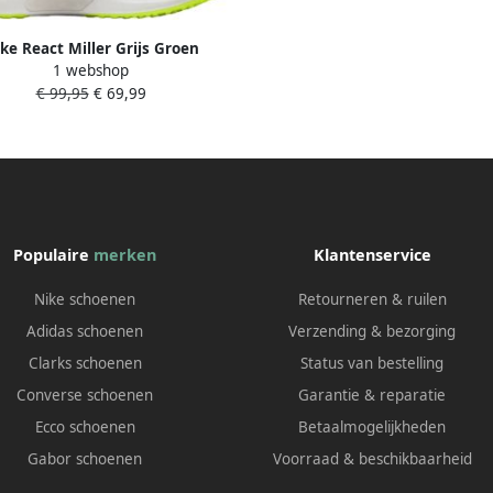
ke React Miller Grijs Groen
1 webshop
€ 99,95
€ 69,99
Populaire
merken
Klantenservice
Nike schoenen
Retourneren & ruilen
Adidas schoenen
Verzending & bezorging
Clarks schoenen
Status van bestelling
Converse schoenen
Garantie & reparatie
Ecco schoenen
Betaalmogelijkheden
Gabor schoenen
Voorraad & beschikbaarheid