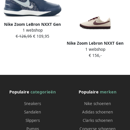
Nike Zoom LeBron NXXT Gen
1 webshop
AMPD First Game Heren
€ 126,95
€ 109,95
Sneakers Schoenen Blauw
FJ1566
Nike Zoom Lebron NXXT Gen
1 webshop
AMPD sneakers Wit
€ 156,-
Populaire
categorieën
Populaire
merken
Sneakers
Nike schoenen
Sandalen
Adidas schoenen
Slippers
Clarks schoenen
Pumps
Converse schoenen