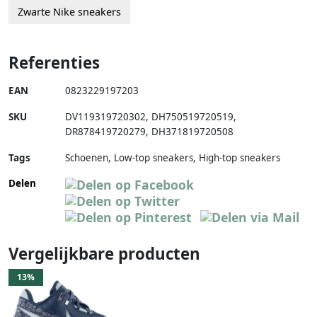
Zwarte Nike sneakers
Referenties
EAN
0823229197203
SKU
DV119319720302
,
DH750519720519
,
DR878419720279
,
DH371819720508
Tags
Schoenen, Low-top sneakers, High-top sneakers
Delen
Vergelijkbare producten
13%