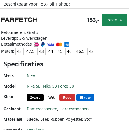
Beschikbaar voor
bij
shop:
153,-
1
153,-
Bestel »
Retourneren: Gratis
Levertijd: 3-5 werkdagen
Betaalmethodes:
Maten:
42
42,5
43
44
45
46
46,5
48
Specificaties
Merk
Nike
Model
Nike SB
,
Nike SB Force 58
Kleur
Zwart
Wit
Rood
Blauw
Geslacht
Damesschoenen
,
Herenschoenen
Materiaal
Suede
,
Leer
,
Rubber
,
Polyester
,
Stof