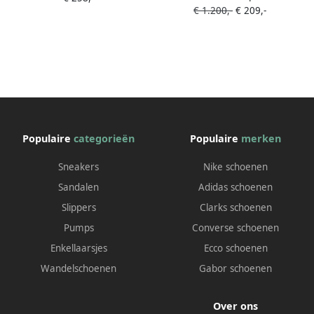
€ 1.200,-
€ 209,-
Zwart
Populaire
categorieën
Populaire
merken
Sneakers
Nike schoenen
Sandalen
Adidas schoenen
Slippers
Clarks schoenen
Pumps
Converse schoenen
Enkellaarsjes
Ecco schoenen
Wandelschoenen
Gabor schoenen
Over ons