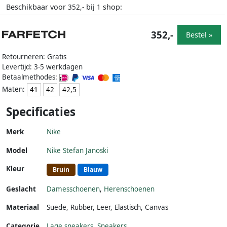
Beschikbaar voor
bij
shop:
352,-
1
352,-
Bestel »
Retourneren: Gratis
Levertijd: 3-5 werkdagen
Betaalmethodes:
Maten:
41
42
42,5
Specificaties
Merk
Nike
Model
Nike Stefan Janoski
Kleur
Bruin
Blauw
Geslacht
Damesschoenen
,
Herenschoenen
Materiaal
Suede
,
Rubber
,
Leer
,
Elastisch
,
Canvas
Categorie
Lage sneakers
,
Sneakers