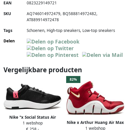
EAN
0823229149721
SKU
AQ746014972479
,
BQ588814972482
,
AT889914972478
Tags
Schoenen, High-top sneakers, Low-top sneakers
Delen
Vergelijkbare producten
82%
Nike "x Social Status Air
Nike x Arthur Huang Air Max
1 webshop
Penny 2 Cobalt Pulse
1 webshop
1 Flyknit Royal sneakers
€ 258,-
sneakers " Blauw