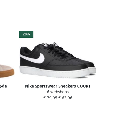
20%
u�de
Nike Sportswear Sneakers COURT
6 webshops
VISION LOW NEXT NATURE
€ 79,95
€ 63,96
geïnspireerd door het ontwerp van de
nike air force