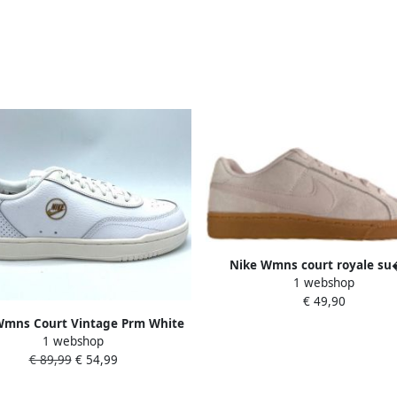
Nike Wmns court royale s
1 webshop
Sneakers Unisex
€ 49,90
Wmns Court Vintage Prm White
1 webshop
tone Atomic Pink Schoenmaat 36
€ 89,99
€ 54,99
1 2 Sneakers DA0984 100