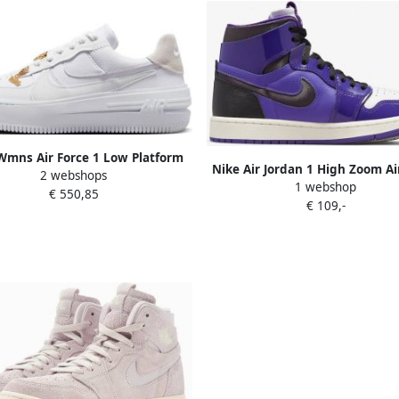
Wmns Air Force 1 Low Platform
Nike Air Jordan 1 High Zoom A
2 webshops
etball Schoenen white summit
1 webshop
Purple Patent (W) CT0979-505
€ 550,85
ite metallic gold maat: 36.5
€ 109,-
Schoenen
hikbare maaten:38.5 40.5 36.5