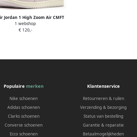
ir Jordan 1 High Zoom Air CMFT
1 webshop
Mauve (W) CT0979-500 Kleur als
€ 120,-
op foto Schoenen
Populaire
merken
Klantenservice
Nike schoenen
Retourneren & ruilen
Adidas schoenen
Verzending & bezorging
Clarks schoenen
Status van bestelling
Converse schoenen
Garantie & reparatie
Ecco schoenen
Betaalmogelijkheden