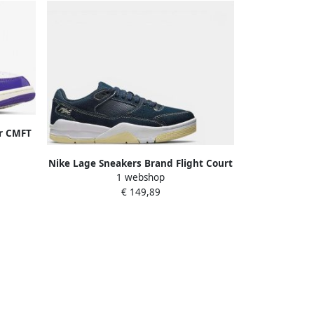
ir CMFT
 PAARS
Nike Lage Sneakers Brand Flight Court
1 webshop
Wmns "Obsidian White Alabaster"
€ 149,89