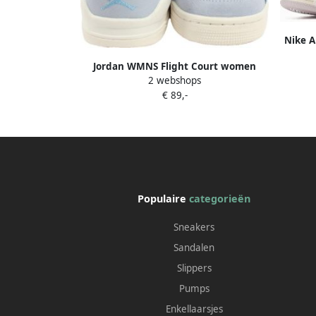
Nike A
Light 
Jordan WMNS Flight Court women
2 webshops
Basketball blauw Schoenen
€ 89,-
Populaire
categorieën
Sneakers
Sandalen
Slippers
Pumps
Enkellaarsjes