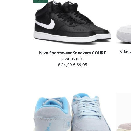
Nike 
Nike Sportswear Sneakers COURT
Bask
4 webshops
VISION MID NEXT NATURE
wh
€ 84,99
€ 69,95
geïnspireerd op het design van de
besc
nike air jordan