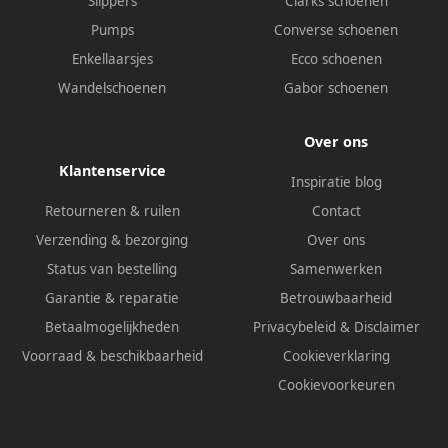
Slippers
Clarks schoenen
Pumps
Converse schoenen
Enkellaarsjes
Ecco schoenen
Wandelschoenen
Gabor schoenen
Over ons
Klantenservice
Inspiratie blog
Retourneren & ruilen
Contact
Verzending & bezorging
Over ons
Status van bestelling
Samenwerken
Garantie & reparatie
Betrouwbaarheid
Betaalmogelijkheden
Privacybeleid
&
Disclaimer
Voorraad & beschikbaarheid
Cookieverklaring
Cookievoorkeuren