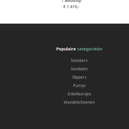
1 webshop
sneakers Beige
€ 1.410,-
Populaire
categorieën
Sneakers
Sandalen
Slippers
Pumps
Enkellaarsjes
Wandelschoenen