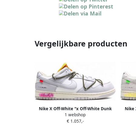
Vergelijkbare producten
Nike X Off-White "x Off-White Dunk
Nike 
1 webshop
Low Lot 22 sneakers" Grijs
Low 
€ 1.057,-