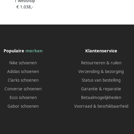
1 webshop
sneakers Grijs
€ 1.038,-
Populaire
merken
Klantenservice
Nike schoenen
Retourneren & ruilen
Adidas schoenen
Verzending & bezorging
Clarks schoenen
Status van bestelling
Converse schoenen
Garantie & reparatie
Ecco schoenen
Betaalmogelijkheden
Gabor schoenen
Voorraad & beschikbaarheid