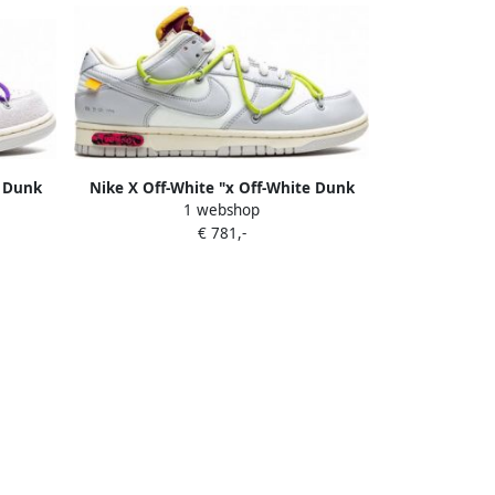
e Dunk
Nike X Off-White "x Off-White Dunk
1 webshop
rijs
Low Lot 08 sneakers" Wit
€ 781,-