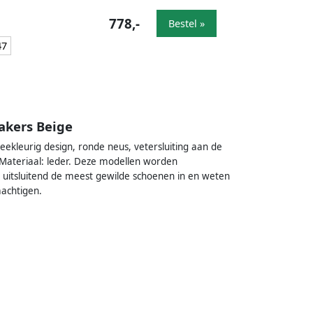
778,-
Bestel »
47
akers Beige
ekleurig design, ronde neus, vetersluiting aan de
 Materiaal: leder. Deze modellen worden
uitsluitend de meest gewilde schoenen in en weten
machtigen.