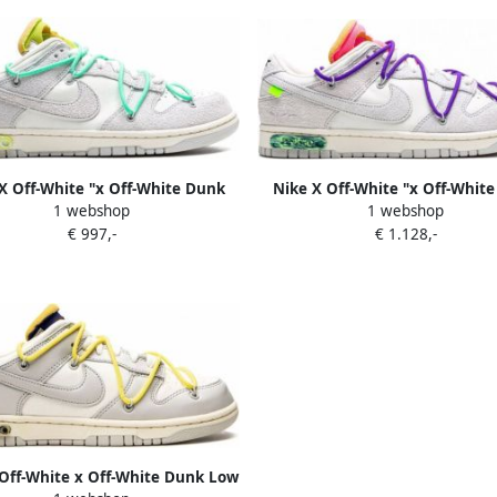
X Off-White "x Off-White Dunk
Nike X Off-White "x Off-Whit
1 webshop
1 webshop
Low 14 50 sneakers" Wit
Low Lot 15 of 50 sneakers" G
€ 997,-
€ 1.128,-
Off-White x Off-White Dunk Low