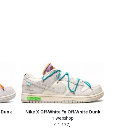
e Dunk
Nike X Off-White "x Off-White Dunk
1 webshop
ge
Low Lot 36 sneakers" Beige
€ 1.177,-