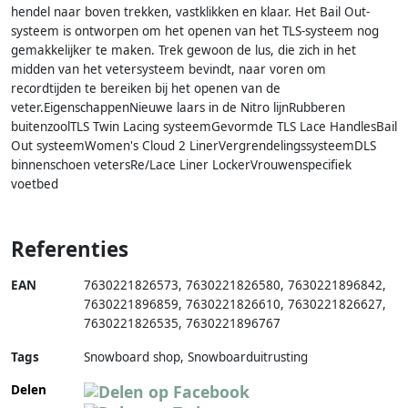
hendel naar boven trekken, vastklikken en klaar. Het Bail Out-
systeem is ontworpen om het openen van het TLS-systeem nog
gemakkelijker te maken. Trek gewoon de lus, die zich in het
midden van het vetersysteem bevindt, naar voren om
recordtijden te bereiken bij het openen van de
veter.EigenschappenNieuwe laars in de Nitro lijnRubberen
buitenzoolTLS Twin Lacing systeemGevormde TLS Lace HandlesBail
Out systeemWomen's Cloud 2 LinerVergrendelingssysteemDLS
binnenschoen vetersRe/Lace Liner LockerVrouwenspecifiek
voetbed
Referenties
EAN
7630221826573
,
7630221826580
,
7630221896842
,
7630221896859
,
7630221826610
,
7630221826627
,
7630221826535
,
7630221896767
Tags
Snowboard shop, Snowboarduitrusting
Delen