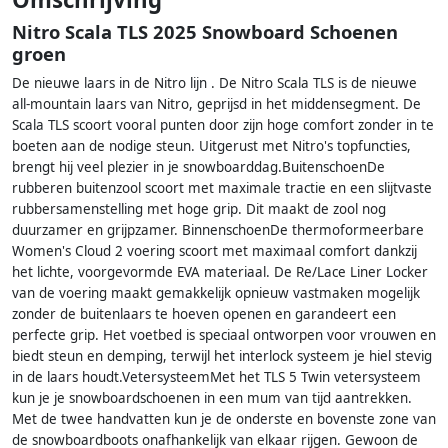
Nitro Scala TLS 2025 Snowboard Schoenen
groen
De nieuwe laars in de Nitro lijn . De Nitro Scala TLS is de nieuwe
all-mountain laars van Nitro, geprijsd in het middensegment. De
Scala TLS scoort vooral punten door zijn hoge comfort zonder in te
boeten aan de nodige steun. Uitgerust met Nitro's topfuncties,
brengt hij veel plezier in je snowboarddag.BuitenschoenDe
rubberen buitenzool scoort met maximale tractie en een slijtvaste
rubbersamenstelling met hoge grip. Dit maakt de zool nog
duurzamer en grijpzamer. BinnenschoenDe thermoformeerbare
Women's Cloud 2 voering scoort met maximaal comfort dankzij
het lichte, voorgevormde EVA materiaal. De Re/Lace Liner Locker
van de voering maakt gemakkelijk opnieuw vastmaken mogelijk
zonder de buitenlaars te hoeven openen en garandeert een
perfecte grip. Het voetbed is speciaal ontworpen voor vrouwen en
biedt steun en demping, terwijl het interlock systeem je hiel stevig
in de laars houdt.VetersysteemMet het TLS 5 Twin vetersysteem
kun je je snowboardschoenen in een mum van tijd aantrekken.
Met de twee handvatten kun je de onderste en bovenste zone van
de snowboardboots onafhankelijk van elkaar rijgen. Gewoon de