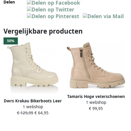
Delen
Vergelijkbare producten
50%
Tamaris Hoge veterschoenen
Dwrs Krakau Bikerboots Leer
1 webshop
met zacht verdikte
1 webshop
| Off white Wit Dames
€ 99,95
binnenzool
€ 129,95
€ 64,95