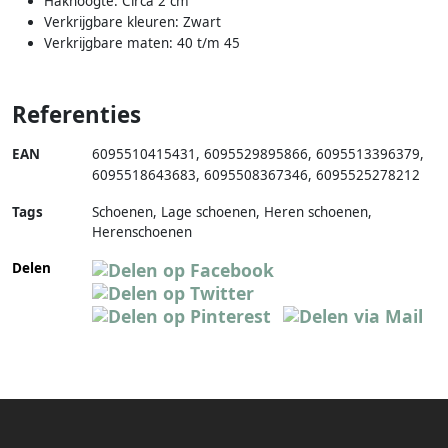
Hakhoogte: Circa 2 cm
Verkrijgbare kleuren: Zwart
Verkrijgbare maten: 40 t/m 45
Referenties
EAN
6095510415431
,
6095529895866
,
6095513396379
,
6095518643683
,
6095508367346
,
6095525278212
Tags
Schoenen, Lage schoenen, Heren schoenen,
Herenschoenen
Delen