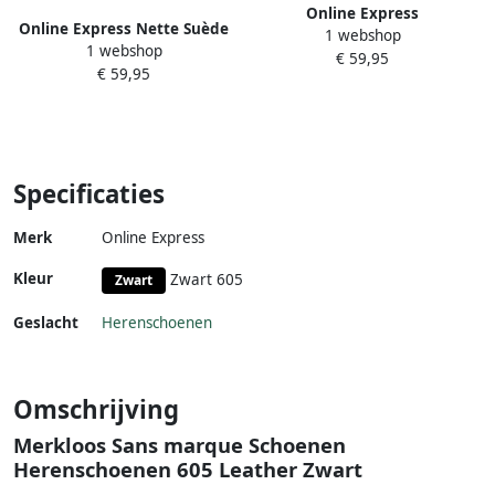
Online Express
Online Express Nette Suède
1 webshop
Herenschoenen- Nette leren
1 webshop
Schoenen- Enkellaars-
€ 59,95
Schoenen- Veterschoenen-
€ 59,95
Veterschoenen voor heren-
Comfort schoenen
Mannen laarzen 1041-
Comfortabele Heren
Leather- Suède leer
Veterschoenen- Klassieke
Nette Herenschoen 602-
Zwart
Specificaties
Merk
Online Express
Kleur
Zwart 605
Zwart
Geslacht
Herenschoenen
Omschrijving
Merkloos Sans marque Schoenen
Herenschoenen 605 Leather Zwart