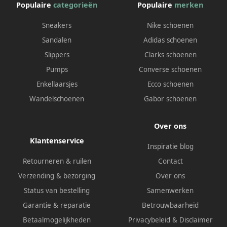
Populaire
categorieën
Populaire
merken
Sneakers
Nike schoenen
Sandalen
Adidas schoenen
Slippers
Clarks schoenen
Pumps
Converse schoenen
Enkellaarsjes
Ecco schoenen
Wandelschoenen
Gabor schoenen
Over ons
Klantenservice
Inspiratie blog
Retourneren & ruilen
Contact
Verzending & bezorging
Over ons
Status van bestelling
Samenwerken
Garantie & reparatie
Betrouwbaarheid
Betaalmogelijkheden
Privacybeleid
&
Disclaimer