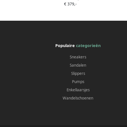
€ 379,-
Populaire
categorieën
Sneakers
Sandalen
Slippers
Pumps
Enkellaarsjes
Wandelschoenen