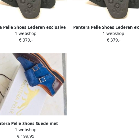
a Pelle Shoes Lederen exclusive
Pantera Pelle Shoes Lederen ex
1 webshop
1 webshop
sneakers
sneakers
€ 379,-
€ 379,-
ntera Pelle Shoes Suede met
1 webshop
n Herenschoen met sneakerzool
€ 199,95
kobalt blauw met bruin