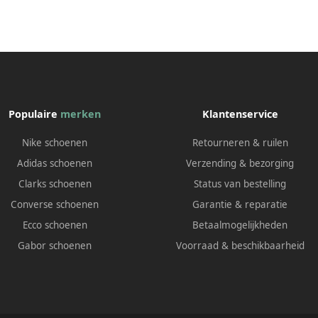
Populaire
merken
Klantenservice
Nike schoenen
Retourneren & ruilen
Adidas schoenen
Verzending & bezorging
Clarks schoenen
Status van bestelling
Converse schoenen
Garantie & reparatie
Ecco schoenen
Betaalmogelijkheden
Gabor schoenen
Voorraad & beschikbaarheid