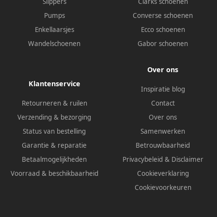
Slippers
Clarks schoenen
Pumps
Converse schoenen
Enkellaarsjes
Ecco schoenen
Wandelschoenen
Gabor schoenen
Over ons
Klantenservice
Inspiratie blog
Retourneren & ruilen
Contact
Verzending & bezorging
Over ons
Status van bestelling
Samenwerken
Garantie & reparatie
Betrouwbaarheid
Betaalmogelijkheden
Privacybeleid
&
Disclaimer
Voorraad & beschikbaarheid
Cookieverklaring
Cookievoorkeuren