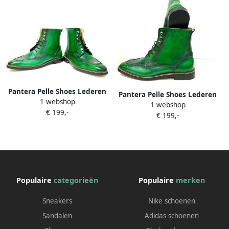
Pantera Pelle Shoes Lederen
Pantera Pelle Shoes Lederen
1 webshop
groene laars
1 webshop
groene Laars
€ 199,-
€ 199,-
Populaire
categorieën
Populaire
merken
Sneakers
Nike schoenen
Sandalen
Adidas schoenen