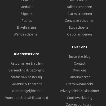
Sneakers
Nike schoenen
Sandalen
Adidas schoenen
Slippers
Clarks schoenen
Pumps
Converse schoenen
Enkellaarsjes
Ecco schoenen
Wandelschoenen
Gabor schoenen
Over ons
Klantenservice
Inspiratie blog
Retourneren & ruilen
Contact
Verzending & bezorging
Over ons
Status van bestelling
Samenwerken
Garantie & reparatie
Betrouwbaarheid
Betaalmogelijkheden
Privacybeleid
&
Disclaimer
Voorraad & beschikbaarheid
Cookieverklaring
Cookievoorkeuren