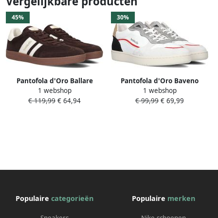
Vergelijkbare producten
45%
30%
Pantofola d'Oro Ballare
Pantofola d'Oro Baveno
1 webshop
1 webshop
Sneakers Heren Bruin
Uomo Low Lage sneakers
€ 119,99
€ 64,94
€ 99,99
€ 69,99
Leren Sneaker Heren Wit
Populaire
categorieën
Populaire
merken