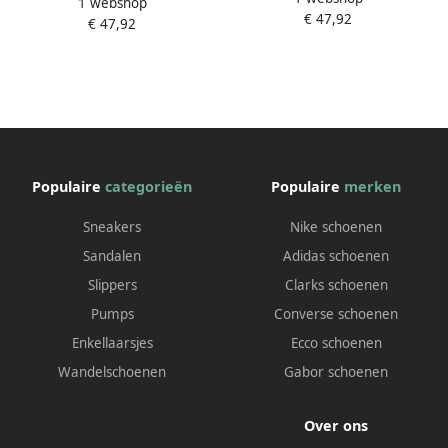
1 webshop
LONDON SOUTH B
€ 47,92
€ 47,92
Populaire
categorieën
Populaire
merken
Sneakers
Nike schoenen
Sandalen
Adidas schoenen
Slippers
Clarks schoenen
Pumps
Converse schoenen
Enkellaarsjes
Ecco schoenen
Wandelschoenen
Gabor schoenen
Over ons