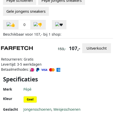
Pèpè schoenen
Pèpè jongens sneakers
Gele jongens sneakers
0
Beschikbaar voor
bij
shop:
107,-
1
107,-
Uitverkocht
153,-
Retourneren: Gratis
Levertijd: 3-5 werkdagen
Betaalmethodes:
Specificaties
Merk
Pèpè
Kleur
Geel
Geslacht
Jongensschoenen
,
Meisjesschoenen