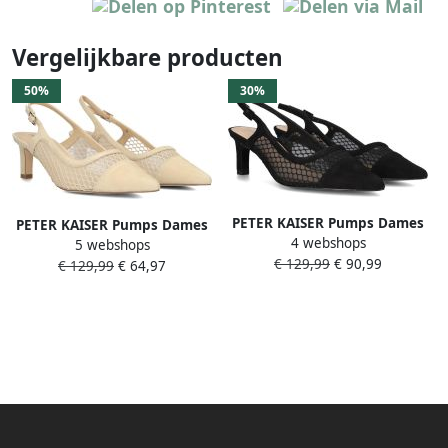
Vergelijkbare producten
50%
30%
PETER KAISER Pumps Dames
PETER KAISER Pumps Dames
4 webshops
79607 Maat: 39 Materiaal:
5 webshops
79607 Maat: 38 5 Materiaal:
€ 129,99
€ 90,99
Textiel Kleur: Zwart
€ 129,99
€ 64,97
Textiel Kleur: Beige