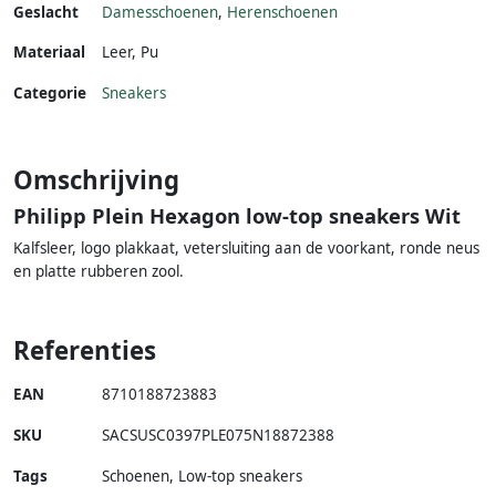
Geslacht
Damesschoenen
,
Herenschoenen
Materiaal
Leer
,
Pu
Categorie
Sneakers
Omschrijving
Philipp Plein Hexagon low-top sneakers Wit
Kalfsleer, logo plakkaat, vetersluiting aan de voorkant, ronde neus
en platte rubberen zool.
Referenties
EAN
8710188723883
SKU
SACSUSC0397PLE075N18872388
Tags
Schoenen, Low-top sneakers