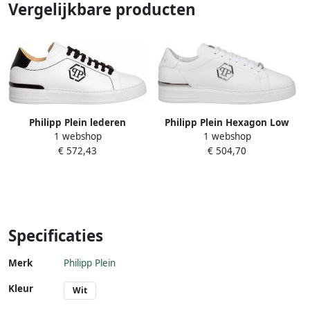
Vergelijkbare producten
Philipp Plein lederen
Philipp Plein Hexagon Low
1 webshop
1 webshop
sneakers met lage top Wit
Top Sneakers Wit Heren
€ 572,43
€ 504,70
Heren
Specificaties
Merk
Philipp Plein
Kleur
Wit