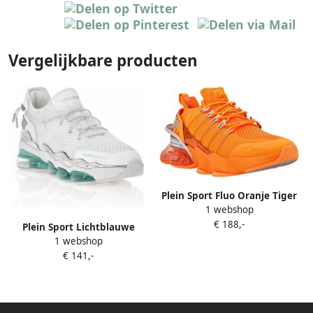
Vergelijkbare producten
Plein Sport Fluo Oranje Tiger
1 webshop
Attack Hardloopschoen
€ 188,-
Orange Heren
Plein Sport Lichtblauwe
1 webshop
Mesh Runner Sneaker White
€ 141,-
Heren