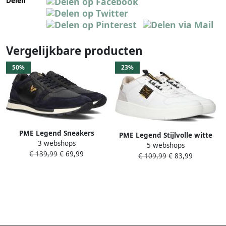
Delen
Vergelijkbare producten
50%
23%
PME Legend Sneakers
PME Legend Stijlvolle witte
3 webshops
Keyland Navy Met
5 webshops
sneaker voor heren
€ 139,99
€ 69,99
artikelnummer PBO2308090
€ 109,99
€ 83,99
Multicolor Heren