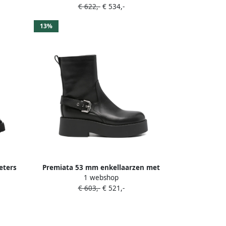
€ 622,-
€ 534,-
13%
eters
Premiata 53 mm enkellaarzen met
1 webshop
gespbandje Zwart
€ 603,-
€ 521,-