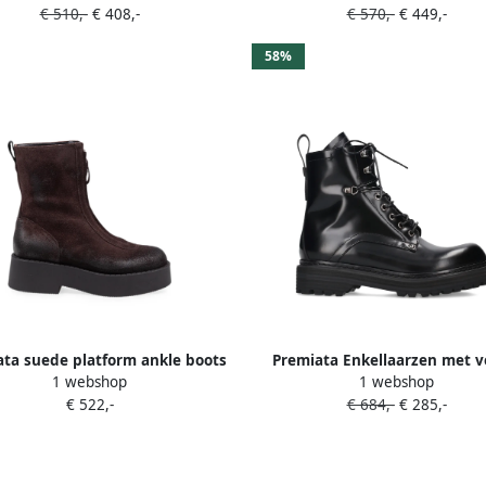
€ 510,-
€ 408,-
€ 570,-
€ 449,-
58%
ta suede platform ankle boots
Premiata Enkellaarzen met v
1 webshop
1 webshop
Bruin
Zwart
€ 522,-
€ 684,-
€ 285,-