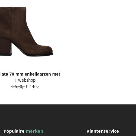
iata 70 mm enkellaarzen met
1 webshop
blokhak Bruin
€ 550,-
€ 440,-
Populaire
merken
Klantenservice