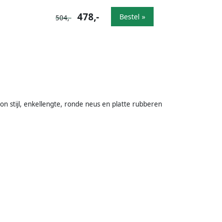
478,-
Bestel »
504,-
p-on stijl, enkellengte, ronde neus en platte rubberen