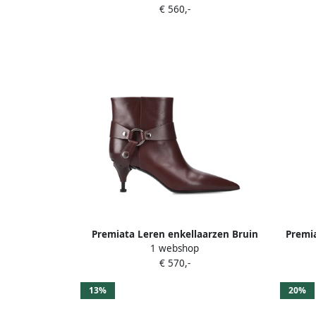
€ 560,-
Premiata Leren enkellaarzen Bruin
Premia
1 webshop
€ 570,-
13%
20%