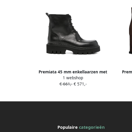
Premiata 45 mm enkellaarzen met
Prem
1 webshop
veters Zwart
€ 661,-
€ 571,-
Populaire
categorieën