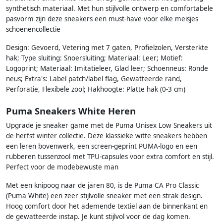
synthetisch materiaal. Met hun stijlvolle ontwerp en comfortabele
pasvorm zijn deze sneakers een must-have voor elke meisjes
schoenencollectie
Design: Gevoerd, Vetering met 7 gaten, Profielzolen, Versterkte
hak; Type sluiting: Snoersluiting; Materiaal: Leer; Motief:
Logoprint; Materiaal: Imitatieleer, Glad leer; Schoenneus: Ronde
neus; Extra's: Label patch/label flag, Gewatteerde rand,
Perforatie, Flexibele zool; Hakhoogte: Platte hak (0-3 cm)
Puma Sneakers White Heren
Upgrade je sneaker game met de Puma Unisex Low Sneakers uit
de herfst winter collectie. Deze klassieke witte sneakers hebben
een leren bovenwerk, een screen-geprint PUMA-logo en een
rubberen tussenzool met TPU-capsules voor extra comfort en stijl.
Perfect voor de modebewuste man
Met een knipoog naar de jaren 80, is de Puma CA Pro Classic
(Puma White) een zeer stijlvolle sneaker met een strak design.
Hoog comfort door het ademende textiel aan de binnenkant en
de gewatteerde instap. Je kunt stijlvol voor de dag komen.