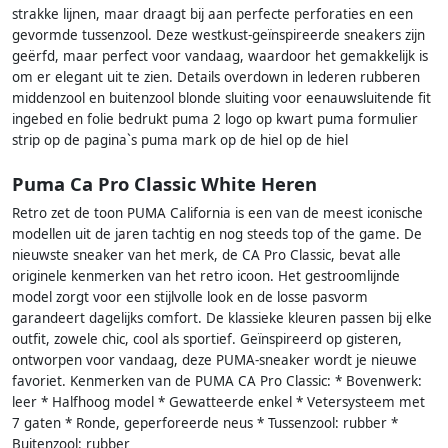
strakke lijnen, maar draagt ​​bij aan perfecte perforaties en een
gevormde tussenzool. Deze westkust-geïnspireerde sneakers zijn
geërfd, maar perfect voor vandaag, waardoor het gemakkelijk is
om er elegant uit te zien. Details overdown in lederen rubberen
middenzool en buitenzool blonde sluiting voor eenauwsluitende fit
ingebed en folie bedrukt puma 2 logo op kwart puma formulier
strip op de pagina`s puma mark op de hiel op de hiel
Puma Ca Pro Classic White Heren
Retro zet de toon PUMA California is een van de meest iconische
modellen uit de jaren tachtig en nog steeds top of the game. De
nieuwste sneaker van het merk, de CA Pro Classic, bevat alle
originele kenmerken van het retro icoon. Het gestroomlijnde
model zorgt voor een stijlvolle look en de losse pasvorm
garandeert dagelijks comfort. De klassieke kleuren passen bij elke
outfit, zowele chic, cool als sportief. Geïnspireerd op gisteren,
ontworpen voor vandaag, deze PUMA-sneaker wordt je nieuwe
favoriet. Kenmerken van de PUMA CA Pro Classic: * Bovenwerk:
leer * Halfhoog model * Gewatteerde enkel * Vetersysteem met
7 gaten * Ronde, geperforeerde neus * Tussenzool: rubber *
Buitenzool: rubber