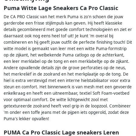
Puma Witte Lage Sneakers Ca Pro Classic
De CA PRO Classic van het merk Puma is zo'n schoen die jouw
garderobe een frisse stijlimpuls kan geven. Hij heeft klassieke
details gecombineerd met goede comfort technologieën en ziet er
daarnaast ook nog eens heel tof uit! Je kunt 'm overal bij
combineren en hij geeft jouw outfit de perfecte finishing touch! Dit
witte model is gemaakt van leer met een witte Puma-formstrip
op de zijkant, het welbekende Puma catlogo op de achterkant,
een leer merklabel op de tong en een merklabeltje op de zijkant.
Andere opvallende details zijn de grove perforaties op de neus,
het merkreliëf in de zoolrand en het merkplaatje op de tong. De
hiel is extra verstevigd met een interne hielstabilisator voor extra
steun en comfort. Het binnenwerk is van mesh met een gevoerde
enkelkraag en heeft een uitneembaar, textiel Soft Foam-voetbed
voor optimaal comfort. De witte lichtgewicht zool met
getextureerde zoolrand heeft veel grip in de loopzool. Combineer
'm onder een toffe jeans met de pijpen iets opgerold, zodat deze
Puma's lekker opvallen!
PUMA Ca Pro Classic Lage sneakers Leren