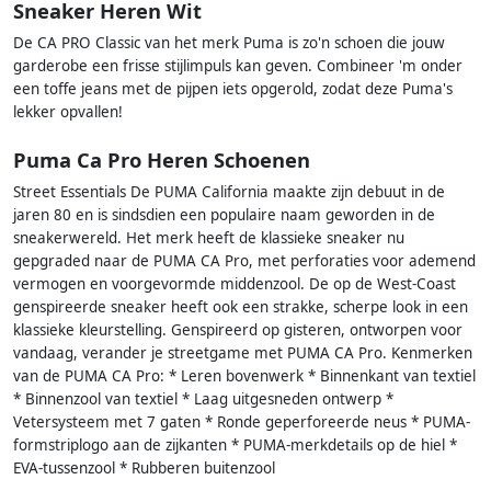
Sneaker Heren Wit
De CA PRO Classic van het merk Puma is zo'n schoen die jouw
garderobe een frisse stijlimpuls kan geven. Combineer 'm onder
een toffe jeans met de pijpen iets opgerold, zodat deze Puma's
lekker opvallen!
Puma Ca Pro Heren Schoenen
Street Essentials De PUMA California maakte zijn debuut in de
jaren 80 en is sindsdien een populaire naam geworden in de
sneakerwereld. Het merk heeft de klassieke sneaker nu
gepgraded naar de PUMA CA Pro, met perforaties voor ademend
vermogen en voorgevormde middenzool. De op de West-Coast
genspireerde sneaker heeft ook een strakke, scherpe look in een
klassieke kleurstelling. Genspireerd op gisteren, ontworpen voor
vandaag, verander je streetgame met PUMA CA Pro. Kenmerken
van de PUMA CA Pro: * Leren bovenwerk * Binnenkant van textiel
* Binnenzool van textiel * Laag uitgesneden ontwerp *
Vetersysteem met 7 gaten * Ronde geperforeerde neus * PUMA-
formstriplogo aan de zijkanten * PUMA-merkdetails op de hiel *
EVA-tussenzool * Rubberen buitenzool