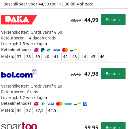
Beschikbaar voor
tot
bij
shops:
44,99
113,30
4
44,99
Bestel »
89,99
Verzendkosten: Gratis vanaf € 50
Retourneren: 14 dagen gratis
Levertijd: 1-5 werkdagen
Betaalmethodes:
Maten:
37
38
39
40
41
42
43
44
45
46
47,98
Bestel »
67,46
Verzendkosten: Gratis vanaf € 20
Retourneren: Gratis
Levertijd: 1-2 werkdagen
Betaalmethodes:
Maten:
36
37
37,5
44,5
59,95
Bestel »