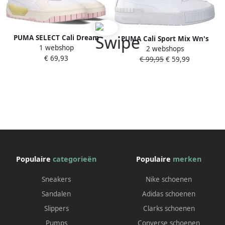
PUMA SELECT Cali Dream
PUMA Cali Sport Mix Wn's
1 webshop
Sneakers Puma White
2 webshops
Lage sneakers Leren Sneaker
€ 69,93
Marshmallo Dames
€ 99,95
€ 59,99
Dames Wit
Populaire
categorieën
Populaire
merken
Sneakers
Nike schoenen
Sandalen
Adidas schoenen
Slippers
Clarks schoenen
Pumps
Converse schoenen