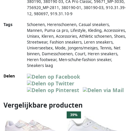
380190
,
380190 03
,
CA Pro Classic
,
59671_MP-3030
,
756920_MP-2811
,
380190-01
,
380190-03
,
910.31.39-
12
,
980697
,
919.31.10-9
Tags
Schoenen, Herenschoenen, Casual sneakers,
Mannen, Puma ca pro, Lifestyle, Kleding, Accessoires,
Unisex, Kleren, Accessories, Athletic schoenen, Shoes,
Streetwear, Fashion sneakers, Leren sneakers,
Universeelsex, Mode, Jongens/meisjes, Tennis, Net
binnen, Damesschoenen, Court, Heren sneakers,
Heren footwear, Men-schuhe-fashion sneaker,
Sneakers laag
Delen
Vergelijkbare producten
39%