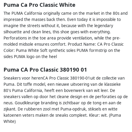
Puma Ca Pro Classic White
The PUMA California originally came on the market in the 80s and
impressed the masses back then. Even today it is impossible to
imagine the streets without it, because with the legendary
silhouette and clean lines, this shoe goes with everything.
Perforations in the toe area provide ventilation, while the pre-
molded midsole ensures comfort. Product Name: CA Pro Classic
Color: Puma White Soft synthetic soles PUMA formstrip on the
sides PUMA logo on the heel
Puma CA Pro Classic 380190 01
Sneakers voor herenCA Pro Classic 380190-01uit de collectie van
Puma. Dit toffe model, een nieuwe uitvoering van de klassieke
80's Puma California, heeft een bovenwerk van wit leer. De
sneakers vallen op door het cleane design en de perforaties op de
neus. Goudkleurige branding is zichtbaar op de tong en aan de
zijkant. De rubberen zool met Puma-opdruk, stiksels en witte
katoenen veters maken de sneaks compleet. Kleur: wit. (Puma
White)